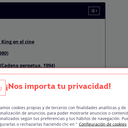
King en el cine
980)
Cadena perpetua, 1994)
, 1986)
¡Nos importa tu privacidad!
zamos cookies propias y de terceros con finalidades analíticas y de
onalización de anuncios, para poder mostrarte anuncios o conteni
e, 1999)
onalizados según tus preferencias y tus hábitos de navegación. Pu
gurarlas o rechazarlas haciendo clic en “
Configuración de cookies
illera de Stephen King?