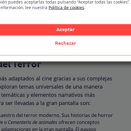
ién puedes aceptarlas todas pulsando “Aceptar todas las cookies”.
información, lee nuestra
Política de cookies
.
g mejor valorada por la crítica
adas en una obra de Stephen King
Aceptar
Rechazar
del Terror
más adaptados al cine gracias a sus complejas
xploran temas universales de una manera
s temáticas y elementos narrativos más
a ser llevadas a la gran pantalla son:
 maestro del terror moderno. Sus historias de horror
rrie o Cementerio de animales
ofrecen conceptos
 adaptaciones en la gran pantalla. El payaso