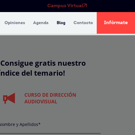
Campus Virtual
Infórmate
Opiniones
Agenda
Blog
Contacto
¡Consigue gratis nuestro
índice del temario!
CURSO DE DIRECCIÓN
AUDIOVISUAL
Nombre y Apellidos*