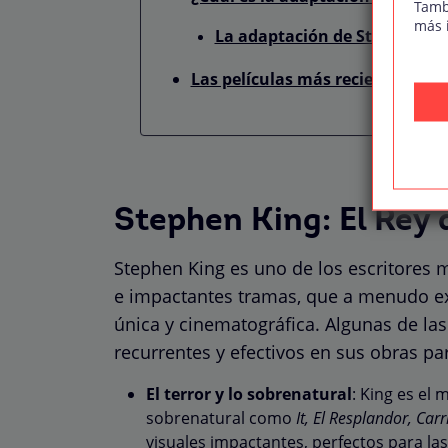
Tamb
más 
La adaptación de Stephen Kin
Las películas más recientes bas
Stephen King: El Rey 
Stephen King es uno de los escritores 
e impactantes tramas, que a menudo e
única y cinematográfica. Algunas de la
recurrentes y efectivos en sus obras par
El terror y lo sobrenatural
: King es el
sobrenatural como
It, El Resplandor, Ca
visuales impactantes, perfectos para las