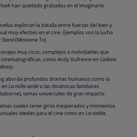
rlook han quedado grabados en el imaginario
velas exploran la batalla entre fuerzas del bien y
isual muy efectivo en el cine. Ejemplos son la lucha
e Stand
(Miniserie Tv).
sonajes muy ricos, complejos e inolvidables que
s cinematográficas, como Andy Dufresne en
Cadena
Misery
.
 King aborda profundos dramas humanos como la
n en
La milla verde
o las dinámicas familiares
laiborne), temas universales de gran impacto.
tramas suelen tener giros inesperados y momentos
visuales ideales para el cine como en
La niebla.