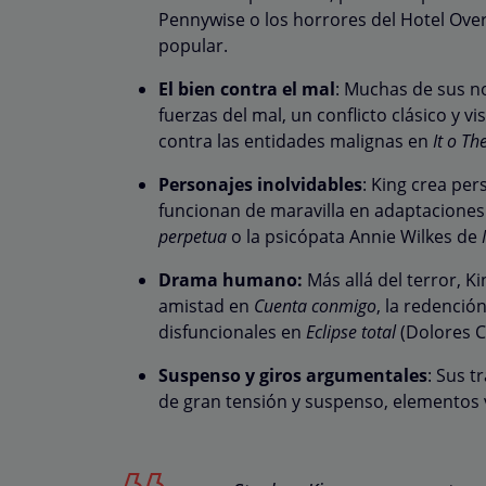
Pennywise o los horrores del Hotel Ove
popular.
El bien contra el mal
: Muchas de sus no
fuerzas del mal, un conflicto clásico y v
contra las entidades malignas en
It o Th
Personajes inolvidables
: King crea per
funcionan de maravilla en adaptacione
perpetua
o la psicópata Annie Wilkes de
Drama humano:
Más allá del terror,
amistad en
Cuenta conmigo
, la redenció
disfuncionales en
Eclipse total
(Dolores C
Suspenso y giros argumentales
: Sus 
de gran tensión y suspenso, elementos 