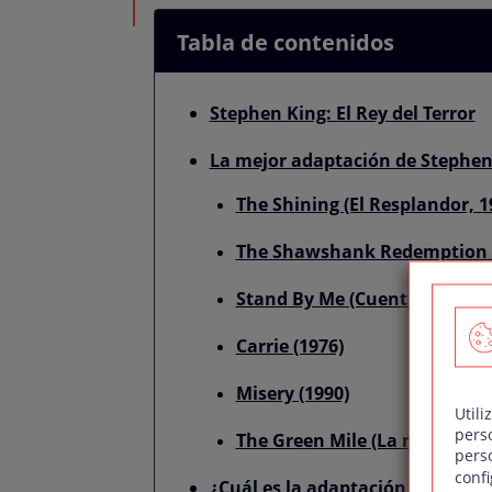
Tabla de contenidos
Stephen King: El Rey del Terror
La mejor adaptación de Stephen 
The Shining (El Resplandor, 1
The Shawshank Redemption (
Stand By Me (Cuenta conmigo
Carrie (1976)
Misery (1990)
Utili
pers
The Green Mile (La milla verd
pers
confi
¿Cuál es la adaptación más taqu