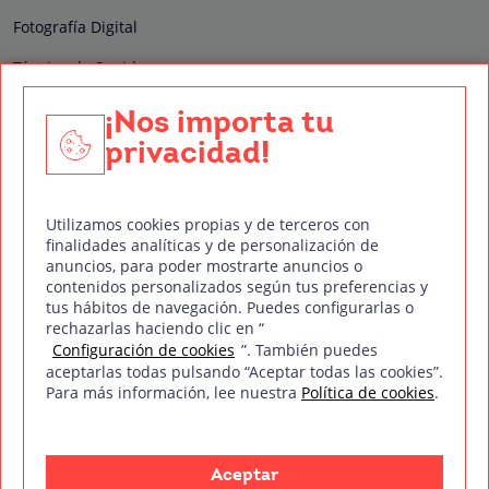
Fotografía Digital
Técnico de Sonido
Edición y Postproducción de Vídeo
¡Nos importa tu
privacidad!
Nuestros sellos de calidad
Utilizamos cookies propias y de terceros con
finalidades analíticas y de personalización de
anuncios, para poder mostrarte anuncios o
contenidos personalizados según tus preferencias y
Síguenos en Redes Sociales
tus hábitos de navegación. Puedes configurarlas o
rechazarlas haciendo clic en “
Configuración de cookies
”. También puedes
aceptarlas todas pulsando “Aceptar todas las cookies”.
Para más información, lee nuestra
Política de cookies
.
Política de privacidad
Política de cookies
Aviso legal
Mapa del sitio
Treintaycinco PT
mm
Copyright © Treintaycinco
2026
Aceptar