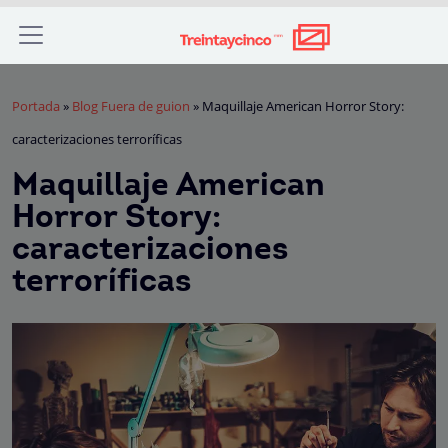
Portada
»
Blog Fuera de guion
»
Maquillaje American Horror Story:
caracterizaciones terroríficas
Maquillaje American
Horror Story:
caracterizaciones
terroríficas