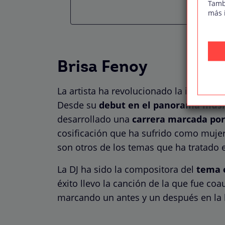
Tamb
más 
Brisa Fenoy
La artista ha revolucionado la industri
Desde su
debut en el panorama musica
desarrollado una
carrera marcada por
cosificación que ha sufrido como mujer
son otros de los temas que ha tratado 
La DJ ha sido la compositora del
tema e
éxito llevo la canción de la que fue co
marcando un antes y un después en la 