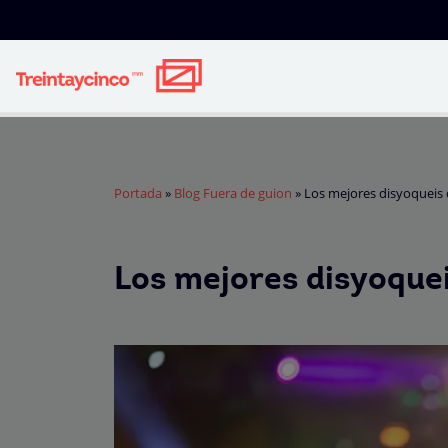
Portada
»
Blog Fuera de guion
»
Los mejores disyoqueis d
Los mejores disyoquei