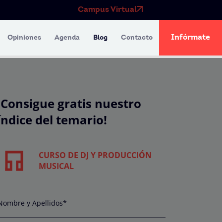
Campus Virtual
Infórmate
Opiniones
Agenda
Blog
Contacto
¡Consigue gratis nuestro
índice del temario!
CURSO DE DJ Y PRODUCCIÓN
MUSICAL
Nombre y Apellidos*