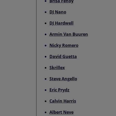
Brisa Fenoy
DJ Nano
DJ Hardwell
Armin Van Buuren
Nicky Romero
David Guetta
Skrillex
Steve Angello
Eric Prydz
Calvin Harris
Albert Neve