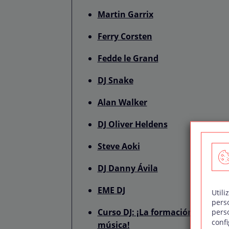
Martin Garrix
Ferry Corsten
Fedde le Grand
DJ Snake
Alan Walker
DJ Oliver Heldens
Steve Aoki
DJ Danny Ávila
EME DJ
Utili
pers
Curso DJ: ¡La formación para cre
pers
confi
música!