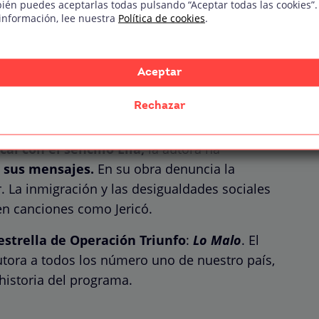
ién puedes aceptarlas todas pulsando “Aceptar todas las cookies”.
información, lee nuestra
Política de cookies
.
Aceptar
Rechazar
a musical de nuestro país en los últimos años.
l con el sencillo Ella,
la autora ha
 sus mensajes.
En su obra denuncia la
. La inmigración y las desigualdades sociales
en canciones como Jericó.
strella de Operación Triunfo
:
Lo Malo
. El
autora a todos los número uno de nuestro país,
historia del programa.