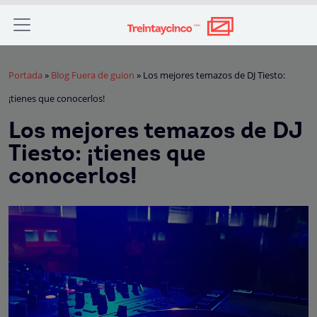
Portada
»
Blog Fuera de guion
»
Los mejores temazos de DJ Tiesto:
¡tienes que conocerlos!
Los mejores temazos de DJ
Tiesto: ¡tienes que
conocerlos!