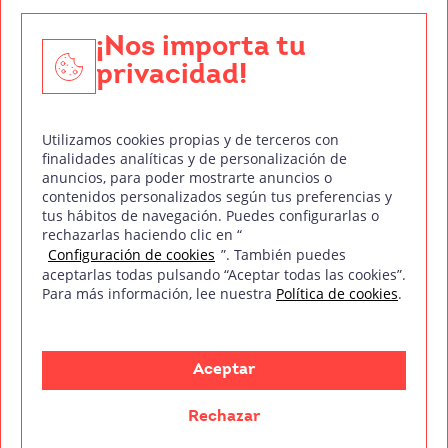
Edición y Postproducción de Vídeo
¡Nos importa tu
privacidad!
Nuestros sellos de calidad
Utilizamos cookies propias y de terceros con
finalidades analíticas y de personalización de
anuncios, para poder mostrarte anuncios o
contenidos personalizados según tus preferencias y
Síguenos en Redes Sociales
tus hábitos de navegación. Puedes configurarlas o
rechazarlas haciendo clic en “
Configuración de cookies
”. También puedes
aceptarlas todas pulsando “Aceptar todas las cookies”.
Para más información, lee nuestra
Política de cookies
.
Política de privacidad
Política de cookies
Aviso legal
Mapa del sitio
Treintaycinco PT
mm
Copyright © Treintaycinco
2026
Aceptar
Rechazar