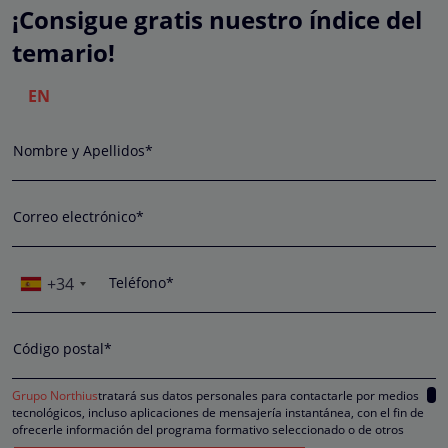
¡Consigue gratis nuestro índice del
temario!
EN
Nombre y Apellidos*
Correo electrónico*
+34
Teléfono*
Código postal*
Grupo Northius
tratará sus datos personales para contactarle por medios
tecnológicos, incluso aplicaciones de mensajería instantánea, con el fin de
ofrecerle información del programa formativo seleccionado o de otros
directamente relacionados con el interés manifestado y, en su caso, para