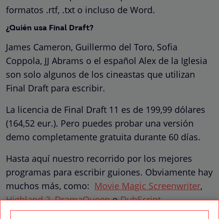
formatos .rtf, .txt o incluso de Word.
¿Quién usa Final Draft?
James Cameron, Guillermo del Toro, Sofia
Coppola, JJ Abrams o el español Alex de la Iglesia
son solo algunos de los cineastas que utilizan
Final Draft para escribir.
La licencia de Final Draft 11 es de 199,99 dólares
(164,52 eur.). Pero puedes probar una versión
demo completamente gratuita durante 60 días.
Hasta aquí nuestro recorrido por los mejores
programas para escribir guiones. Obviamente hay
muchos más, como:
Movie Magic Screenwriter
,
Highland 2
,
DramaQueen
o
DubScript
.