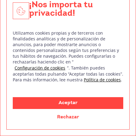
Solo nos queda recordarte que 35 mm pone a tu
¡Nos importa tu
disposición un completo catálogo de cursos
privacidad!
relacionados con el sector audiovisual, incluido el
curso de guion audiovisual
. Si quieres escribir
Utilizamos cookies propias y de terceros con
historias para el cine o la televisión, esta es tu
finalidades analíticas y de personalización de
oportunidad.
anuncios, para poder mostrarte anuncios o
contenidos personalizados según tus preferencias y
tus hábitos de navegación. Puedes configurarlas o
rechazarlas haciendo clic en “
¡Consigue gratis nuestro índice del
Configuración de cookies
”. También puedes
aceptarlas todas pulsando “Aceptar todas las cookies”.
temario!
Para más información, lee nuestra
Política de cookies
.
CURSO DE GUION AUDIOVISUAL
Aceptar
Rechazar
Nombre y Apellidos*