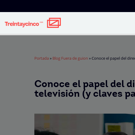
Portada
»
Blog Fuera de guion
»
Conoce el papel del dire
Conoce el papel del di
televisión (y claves p