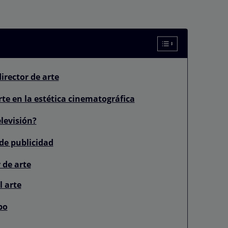
irector de arte
rte en la estética cinematográfica
elevisión?
de publicidad
 de arte
 arte
po