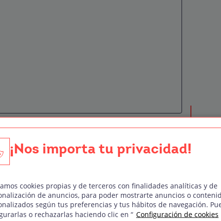
¡Nos importa tu privacidad!
ofesión de director de
zamos cookies propias y de terceros con finalidades analíticas y de
la profesional que se encarga de
crear el
onalización de anuncios, para poder mostrarte anuncios o conteni
onalizados según tus preferencias y tus hábitos de navegación. Pu
er proyecto artístico
, ya sea para llevar a
gurarlas o rechazarlas haciendo clic en “
Configuración de cookies