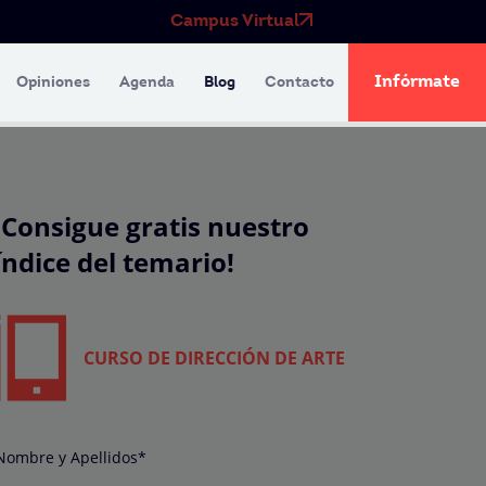
Campus Virtual
Infórmate
Opiniones
Agenda
Blog
Contacto
¡Consigue gratis nuestro
índice del temario!
CURSO DE DIRECCIÓN DE ARTE
Nombre y Apellidos*