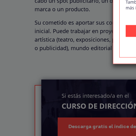
cabo un spot publicitario, un documenta
Tamb
más 
marca o un producto.
Su cometido es aportar sus conocimiento
inicial. Puede trabajar en proyectos re
artística (teatro, exposiciones, perform
o publicidad), mundo editorial o cualqu
Si estás interesado/a en el
CURSO DE DIRECCIÓ
Descarga gratis el índice d