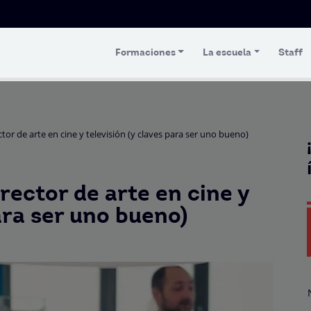
Formaciones
La escuela
Staff
ctor de arte en cine y televisión (y claves para ser uno bueno)
rector de arte en cine y
ara ser uno bueno)