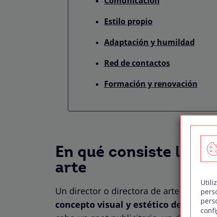
Comunicación
Estilo propio
Adaptación y humildad
Red de contactos
Formación y renovación
En qué consiste la pr
arte
Utili
Un director o directora de arte es el o 
pers
pers
concepto visual y estético de cualqui
confi