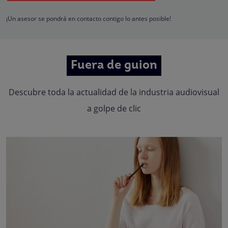
Quedan reconocidos los derechos de acceso, rectificación, supresión,
oposición, limitación, tal y como se explica en la
Política de Privacidad
.
¡Un asesor se pondrá en contacto contigo lo antes posible!
Fuera de guion
Descubre toda la actualidad de la industria audiovisual
a golpe de clic