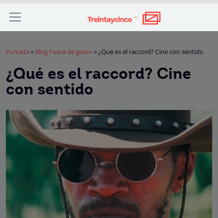
Portada
»
Blog Fuera de guion
»
¿Qué es el raccord? Cine con sentido
¿Qué es el raccord? Cine
con sentido