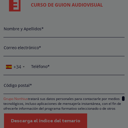
CURSO DE GUION AUDIOVISUAL
Nombre y Apellidos*
Correo electrónico*
+34
Teléfono*
Código postal*
Grupo Northius
tratará sus datos personales para contactarle por medios
tecnológicos, incluso aplicaciones de mensajería instantánea, con el fin de
ofrecerle información del programa formativo seleccionado o de otros
directamente relacionados con el interés manifestado y, en su caso, para
tramitar la contratación correspondiente. Compartiremos su solicitud con las
Descarga el índice del temario
empresas que conforman el
Grupo Northius
, con el objeto de que estas pued
hacerle llegar la mejor oferta de productos y servicios de acuerdo a su petició