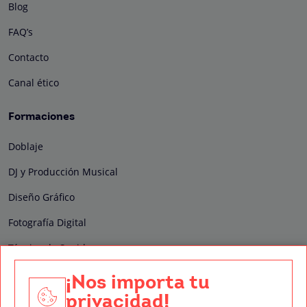
Blog
FAQ’s
Contacto
Canal ético
Formaciones
Doblaje
DJ y Producción Musical
Diseño Gráfico
Fotografía Digital
Técnico de Sonido
Edición y Postproducción de Vídeo
¡Nos importa tu
privacidad!