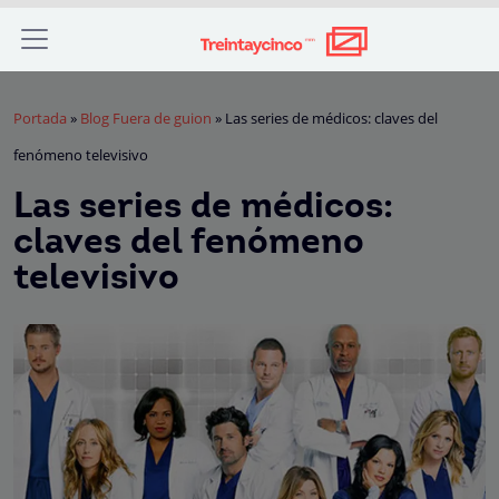
Portada
»
Blog Fuera de guion
»
Las series de médicos: claves del
fenómeno televisivo
Las series de médicos:
claves del fenómeno
televisivo