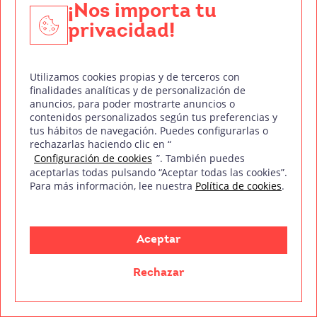
Doblaje
¡Nos importa tu
privacidad!
DJ y Producción Musical
Diseño Gráfico
Utilizamos cookies propias y de terceros con
Fotografía Digital
finalidades analíticas y de personalización de
anuncios, para poder mostrarte anuncios o
Técnico de Sonido
contenidos personalizados según tus preferencias y
tus hábitos de navegación. Puedes configurarlas o
Edición y Postproducción de Vídeo
rechazarlas haciendo clic en “
Configuración de cookies
”. También puedes
aceptarlas todas pulsando “Aceptar todas las cookies”.
Nuestros sellos de calidad
Para más información, lee nuestra
Política de cookies
.
Aceptar
Síguenos en Redes Sociales
Rechazar