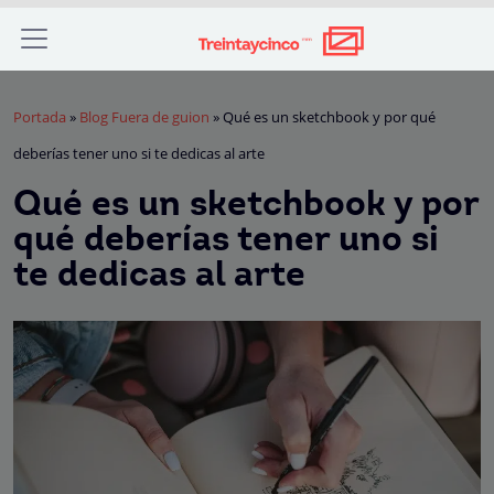
Portada
»
Blog Fuera de guion
»
Qué es un sketchbook y por qué
deberías tener uno si te dedicas al arte
Qué es un sketchbook y por
qué deberías tener uno si
te dedicas al arte