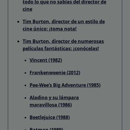
todo lo que no sabías del director de
cine
Tim Burton, director de un estilo de
cine único: ¡toma nota!
Tim Burton, director de numerosas
películas fantásticas: ¡conócelas!
Vincent (1982)
Frankenweenie (2012)
Pee-Wee’s Big Adventure (1985)
Aladino y su lámpara
maravillosa (1986)
Beetlejuice (1988)
Batman (1989)