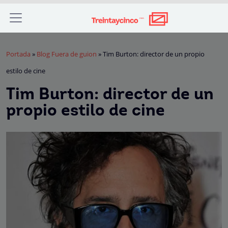
Portada
»
Blog Fuera de guion
»
Tim Burton: director de un propio
estilo de cine
Tim Burton: director de un
propio estilo de cine