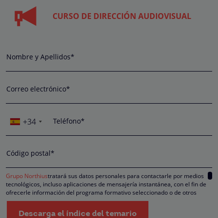
CURSO DE DIRECCIÓN AUDIOVISUAL
Nombre y Apellidos*
Correo electrónico*
+34
Teléfono*
Código postal*
Grupo Northius
tratará sus datos personales para contactarle por medios
tecnológicos, incluso aplicaciones de mensajería instantánea, con el fin de
ofrecerle información del programa formativo seleccionado o de otros
directamente relacionados con el interés manifestado y, en su caso, para
tramitar la contratación correspondiente. Compartiremos su solicitud con las
Descarga el índice del temario
empresas que conforman el
Grupo Northius
, con el objeto de que estas pued