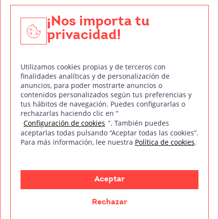
Edición y Postproducción de Vídeo
¡Nos importa tu
privacidad!
Nuestros sellos de calidad
Utilizamos cookies propias y de terceros con
finalidades analíticas y de personalización de
anuncios, para poder mostrarte anuncios o
contenidos personalizados según tus preferencias y
Síguenos en Redes Sociales
tus hábitos de navegación. Puedes configurarlas o
rechazarlas haciendo clic en “
Configuración de cookies
”. También puedes
aceptarlas todas pulsando “Aceptar todas las cookies”.
Para más información, lee nuestra
Política de cookies
.
Política de privacidad
Política de cookies
Aviso legal
Mapa del sitio
Treintaycinco PT
mm
Copyright © Treintaycinco
2026
Aceptar
Rechazar