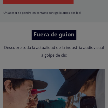
hacerle llegar la mejor oferta de productos y servicios de acuerdo a su petició
Quedan reconocidos los derechos de acceso, rectificación, supresión,
oposición, limitación, tal y como se explica en la
Política de Privacidad
.
¡Un asesor se pondrá en contacto contigo lo antes posible!
Fuera de guion
Descubre toda la actualidad de la industria audiovisual
a golpe de clic