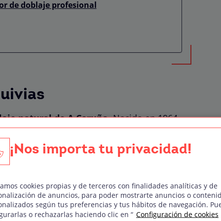
or de doblaje profesional
uivias
laje natural de A Coruña.
Nacido en 1964,
ofesional por completo al mundo del doblaje.
¡Nos importa tu privacidad!
oría de actores de doblaje, formándose para la
ndo clases de Canto en el Conservatorio de
Declamación, Ortofonía y Dicción.
zamos cookies propias y de terceros con finalidades analíticas y de
onalización de anuncios, para poder mostrarte anuncios o conteni
onalizados según tus preferencias y tus hábitos de navegación. Pu
gurarlas o rechazarlas haciendo clic en “
Configuración de cookies