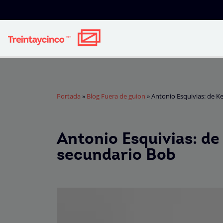
Portada
»
Blog Fuera de guion
»
Antonio Esquivias: de K
Antonio Esquivias: d
secundario Bob