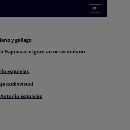
lano y gallego
o Esquivias: el gran actor secundario
nio Esquivias
aje audiovisual
 Antonio Esquivias