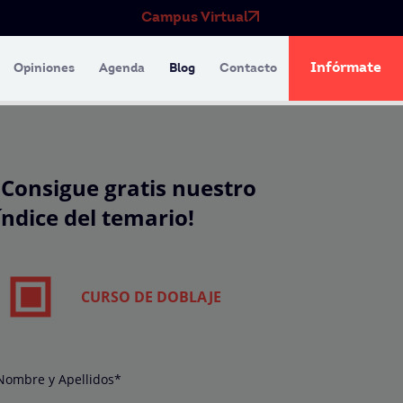
Campus Virtual
Infórmate
Opiniones
Agenda
Blog
Contacto
¡Consigue gratis nuestro
índice del temario!
CURSO DE DOBLAJE
Nombre y Apellidos*