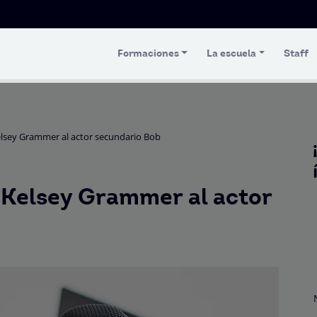
Formaciones
La escuela
Staff
elsey Grammer al actor secundario Bob
e Kelsey Grammer al actor