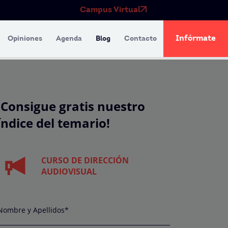
Campus Virtual
Infórmate
Opiniones
Agenda
Blog
Contacto
¡Consigue gratis nuestro
índice del temario!
CURSO DE DIRECCIÓN
AUDIOVISUAL
Nombre y Apellidos*