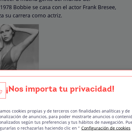
n 1978 Bobbie se casa con el actor Frank Bresee,
a su carrera como actriz.
¡Nos importa tu privacidad!
zamos cookies propias y de terceros con finalidades analíticas y de
onalización de anuncios, para poder mostrarte anuncios o conteni
l mundo de la actuación es ese mismo año,
onalizados según tus preferencias y tus hábitos de navegación. Pu
gurarlas o rechazarlas haciendo clic en “
Configuración de cookies
ie
Los ángeles de Charlie
, protagonizada por las