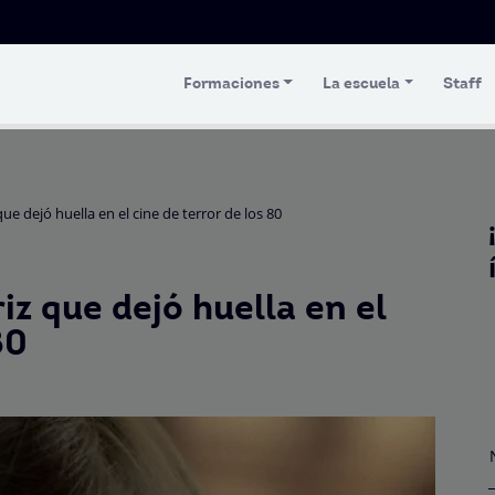
Formaciones
La escuela
Staff
que dejó huella en el cine de terror de los 80
iz que dejó huella en el
80