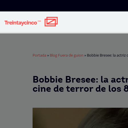
Portada
»
Blog Fuera de guion
»
Bobbie Bresee: la actriz 
Bobbie Bresee: la actr
cine de terror de los 