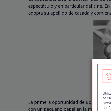
espectáculo y en particular del cine. E
adopta su apellido de casada y comienz
Utili
pers
La primera oportunidad de Bobbie en e
pers
confi
con un pequeño papel en la mítica ser