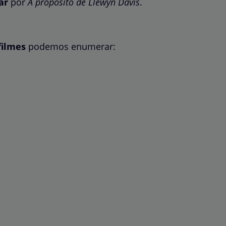
ar
por
A propósito de Llewyn Davis
.
filmes
podemos enumerar: