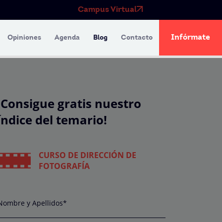
Campus Virtual
Infórmate
Opiniones
Agenda
Blog
Contacto
¡Consigue gratis nuestro
índice del temario!
CURSO DE DIRECCIÓN DE
FOTOGRAFÍA
Nombre y Apellidos*