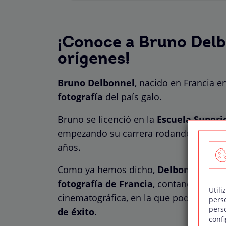
¡Conoce a Bruno Delb
orígenes!
Bruno Delbonnel
, nacido en Francia e
fotografía
del país galo.
Bruno se licenció en la
Escuela Superi
empezando su carrera rodando
cortos
años.
Como ya hemos dicho,
Delbonnel es u
fotografía de Francia
, contando con un
Utili
cinematográfica, en la que podemos d
pers
pers
de éxito
.
confi