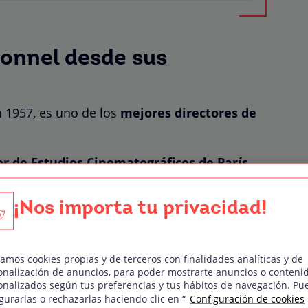
onnel desde sus
n 1957, es uno de los
mejores directores de
or de Estudios Cinematográficos de París
,
 y cine de animación
en
1975
con apenas 18
¡Nos importa tu privacidad!
no de los principales directores de
a extensa y fructífera trayectoria
zamos cookies propias y de terceros con finalidades analíticas y de
estacar muchos
grandes premios
y
películas
onalización de anuncios, para poder mostrarte anuncios o conteni
onalizados según tus preferencias y tus hábitos de navegación. Pu
gurarlas o rechazarlas haciendo clic en “
Configuración de cookies