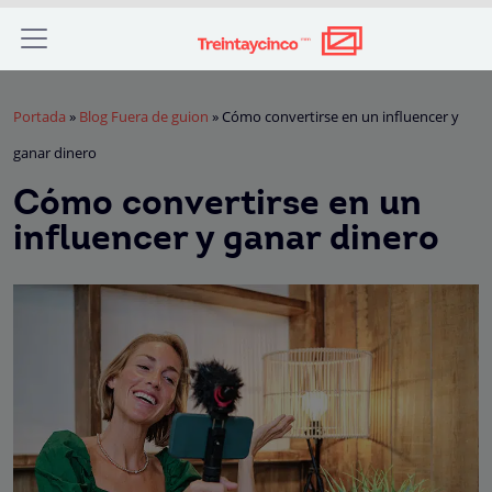
Portada
»
Blog Fuera de guion
»
Cómo convertirse en un influencer y
ganar dinero
Cómo convertirse en un
influencer y ganar dinero