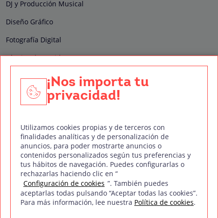
DJ y Producción Musical
Diseño Gráfico
Fotografía Digital
Técnico de Sonido
Edición y Postproducción de Vídeo
¡Nos importa tu
privacidad!
Nuestros sellos de calidad
Utilizamos cookies propias y de terceros con
finalidades analíticas y de personalización de
anuncios, para poder mostrarte anuncios o
contenidos personalizados según tus preferencias y
Síguenos en Redes Sociales
tus hábitos de navegación. Puedes configurarlas o
rechazarlas haciendo clic en “
Configuración de cookies
”. También puedes
aceptarlas todas pulsando “Aceptar todas las cookies”.
Para más información, lee nuestra
Política de cookies
.
Política de privacidad
Política de cookies
Aviso legal
Mapa del sitio
Treintaycinco PT