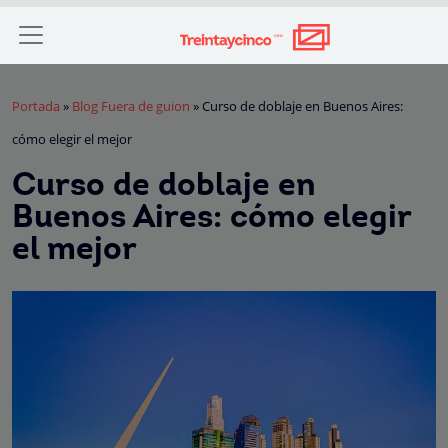
Portada
»
Blog Fuera de guion
»
Curso de doblaje en Buenos Aires:
cómo elegir el mejor
Curso de doblaje en
Buenos Aires: cómo elegir
el mejor