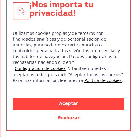
¡Nos importa tu
privacidad!
mm
Treintaycinco
Sobre nosotr@s
Utilizamos cookies propias y de terceros con
Empresas colaboradoras
finalidades analíticas y de personalización de
anuncios, para poder mostrarte anuncios o
Staff
contenidos personalizados según tus preferencias y
tus hábitos de navegación. Puedes configurarlas o
Blog
rechazarlas haciendo clic en “
Configuración de cookies
”. También puedes
FAQ’s
aceptarlas todas pulsando “Aceptar todas las cookies”.
Para más información, lee nuestra
Política de cookies
.
Contacto
Canal ético
Aceptar
Formaciones
Rechazar
Doblaje
DJ y Producción Musical