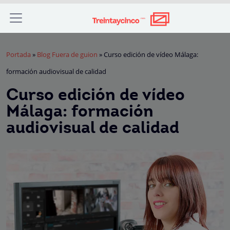
Portada
»
Blog Fuera de guion
»
Curso edición de vídeo Málaga:
formación audiovisual de calidad
Curso edición de vídeo
Málaga: formación
audiovisual de calidad