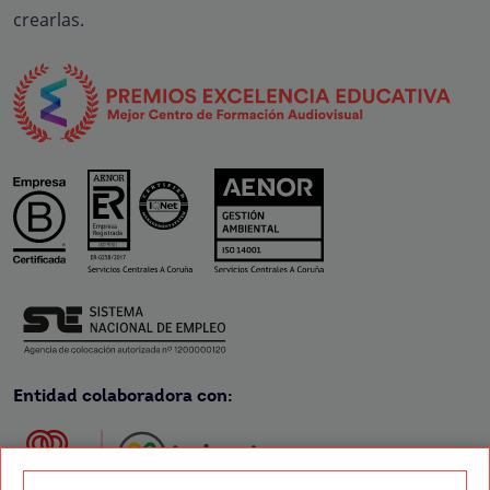
crearlas.
Entidad colaboradora con: