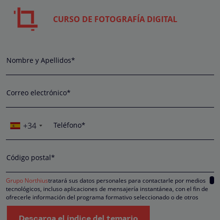
CURSO DE FOTOGRAFÍA DIGITAL
Nombre y Apellidos*
Correo electrónico*
+34
Teléfono*
Código postal*
Grupo Northius
tratará sus datos personales para contactarle por medios
tecnológicos, incluso aplicaciones de mensajería instantánea, con el fin de
ofrecerle información del programa formativo seleccionado o de otros
directamente relacionados con el interés manifestado y, en su caso, para
tramitar la contratación correspondiente. Compartiremos su solicitud con las
Descarga el índice del temario