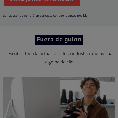
empresas que conforman el
Grupo Northius
, con el objeto de que estas pued
hacerle llegar la mejor oferta de productos y servicios de acuerdo a su petició
Quedan reconocidos los derechos de acceso, rectificación, supresión,
oposición, limitación, tal y como se explica en la
Política de Privacidad
.
¡Un asesor se pondrá en contacto contigo lo antes posible!
Fuera de guion
Descubre toda la actualidad de la industria audiovisual
a golpe de clic