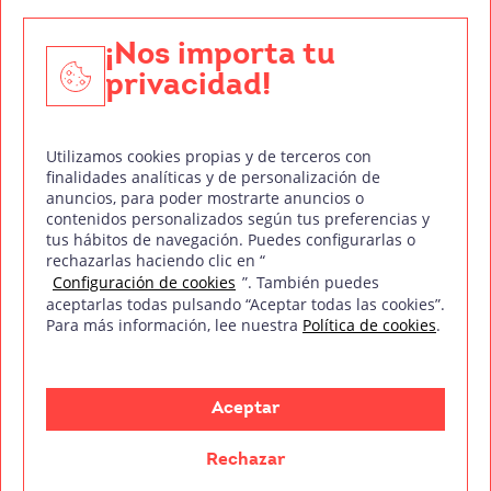
Edición y Postproducción de Vídeo
¡Nos importa tu
privacidad!
Nuestros sellos de calidad
Utilizamos cookies propias y de terceros con
finalidades analíticas y de personalización de
anuncios, para poder mostrarte anuncios o
contenidos personalizados según tus preferencias y
Síguenos en Redes Sociales
tus hábitos de navegación. Puedes configurarlas o
rechazarlas haciendo clic en “
Configuración de cookies
”. También puedes
aceptarlas todas pulsando “Aceptar todas las cookies”.
Para más información, lee nuestra
Política de cookies
.
Política de privacidad
Política de cookies
Aviso legal
Mapa del sitio
Treintaycinco PT
mm
Copyright © Treintaycinco
2026
Aceptar
Rechazar