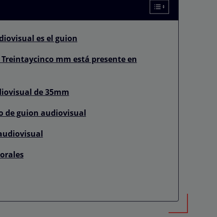
iovisual es el guion
e Treintaycinco mm está presente en
udiovisual de 35mm
so de guion audiovisual
audiovisual
borales