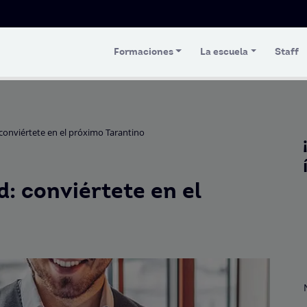
Formaciones
La escuela
Staff
conviértete en el próximo Tarantino
: conviértete en el