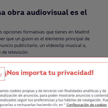
a obra audiovisual es el
las opciones formativas que tienes en Madrid
ber que un guion es el elemento principal de
uncio publicitario, un videoclip musical o,
 de televisión.
rar toda la información que
¡Nos importa tu privacidad!
l director necesitan para
ealizar el rodaje y finalmente
zamos cookies propias y de terceros con finalidades analíticas y de
n producto audiovisual.
onalización de anuncios, para poder mostrarte anuncios o conteni
onalizados según tus preferencias y tus hábitos de navegación. Pu
gurarlas o rechazarlas haciendo clic en “
Configuración de cookies