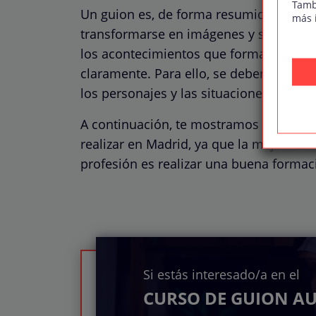
Tamb
Un guion es, de forma resumida, un tex
más 
transformarse en imágenes y sonido. Po
los acontecimientos que forman una his
claramente. Para ello, se deben descri
los personajes y las situaciones que se
A continuación, te mostramos el mejor
realizar en Madrid, ya que la mejor for
profesión es realizar una buena formac
Si estás interesado/a en el
CURSO DE GUION A