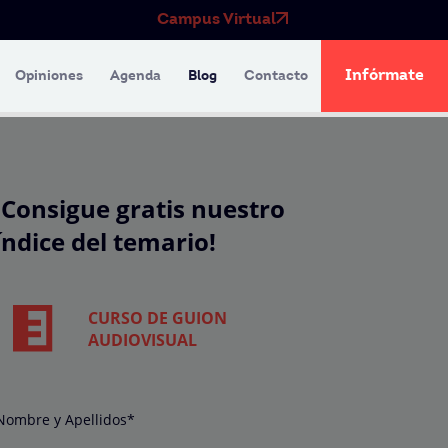
Campus Virtual
Infórmate
Opiniones
Agenda
Blog
Contacto
¡Consigue gratis nuestro
índice del temario!
CURSO DE GUION
AUDIOVISUAL
Nombre y Apellidos*