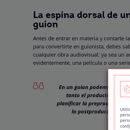
La espina dorsal de un
guion
Antes de entrar en materia y contarte 
para convertirte en guionista, debes sa
cualquier obra audiovisual; ya sea un an
evidentemente, una película o una serie
En un guion podemos encont
tanto el productor como e
planificar la preproducción, r
Utili
la postproducción de u
pers
pers
confi