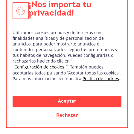
¡Nos importa tu
privacidad!
Conoce el proceso editorial
Utilizamos cookies propias y de terceros con
finalidades analíticas y de personalización de
anuncios, para poder mostrarte anuncios o
Bibliografía
contenidos personalizados según tus preferencias y
tus hábitos de navegación. Puedes configurarlas o
rechazarlas haciendo clic en “
“BOE-A-2017-4475 Resolución de 10 de abril de
Configuración de cookies
”. También puedes
2017, de la Dirección General de Empleo, por la que
aceptarlas todas pulsando “Aceptar todas las cookies”.
Para más información, lee nuestra
Política de cookies
.
se registran y publican las tablas salariales para el
año 2017 del Convenio colectivo del sector de la
industria de producción audiovisual -técnicos-.” (24
Aceptar
de abril de 2017).
https://www.boe.es/diario_bo
Rechazar
e/txt.php?id=BOE-A-2017-4475
.