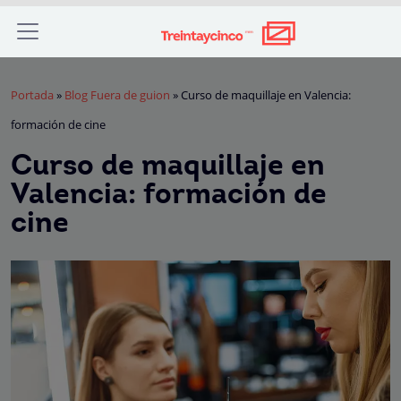
Portada
»
Blog Fuera de guion
»
Curso de maquillaje en Valencia:
formación de cine
Curso de maquillaje en
Valencia: formación de
cine