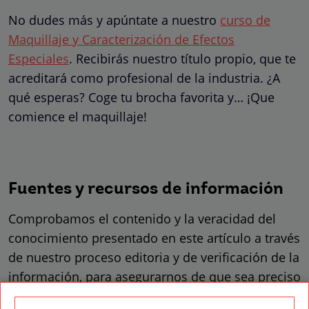
No dudes más y apúntate a nuestro
curso de
Maquillaje y Caracterización de Efectos
Especiales
. Recibirás nuestro título propio, que te
acreditará como profesional de la industria. ¿A
qué esperas? Coge tu brocha favorita y… ¡Que
comience el maquillaje!
Fuentes y recursos de información
Comprobamos el contenido y la veracidad del
conocimiento presentado en este artículo a través
de nuestro proceso editoria y de verificación de la
información, para asegurarnos de que sea preciso
y confiable.