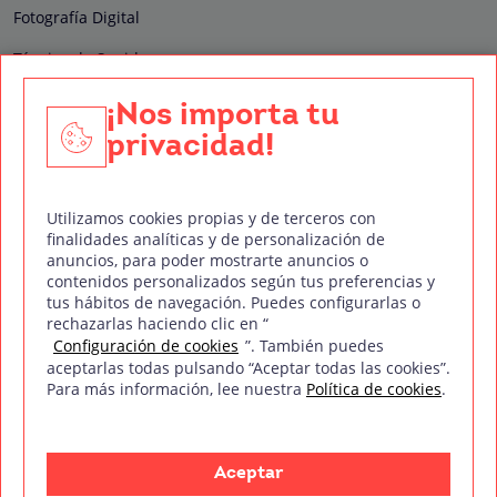
Fotografía Digital
Técnico de Sonido
Edición y Postproducción de Vídeo
¡Nos importa tu
privacidad!
Nuestros sellos de calidad
Utilizamos cookies propias y de terceros con
finalidades analíticas y de personalización de
anuncios, para poder mostrarte anuncios o
contenidos personalizados según tus preferencias y
Síguenos en Redes Sociales
tus hábitos de navegación. Puedes configurarlas o
rechazarlas haciendo clic en “
Configuración de cookies
”. También puedes
aceptarlas todas pulsando “Aceptar todas las cookies”.
Para más información, lee nuestra
Política de cookies
.
Política de privacidad
Política de cookies
Aviso legal
Mapa del sitio
Treintaycinco PT
mm
Copyright © Treintaycinco
2026
Aceptar