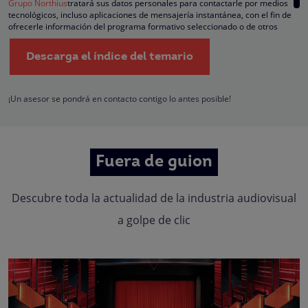
Grupo Northius
tratará sus datos personales para contactarle por medios
tecnológicos, incluso aplicaciones de mensajería instantánea, con el fin de
ofrecerle información del programa formativo seleccionado o de otros
directamente relacionados con el interés manifestado y, en su caso, para
tramitar la contratación correspondiente. Compartiremos su solicitud con las
Descarga el índice del temario
empresas que conforman el
Grupo Northius
, con el objeto de que estas pued
hacerle llegar la mejor oferta de productos y servicios de acuerdo a su petició
Quedan reconocidos los derechos de acceso, rectificación, supresión,
oposición, limitación, tal y como se explica en la
Política de Privacidad
.
¡Un asesor se pondrá en contacto contigo lo antes posible!
Fuera de guion
Descubre toda la actualidad de la industria audiovisual
a golpe de clic