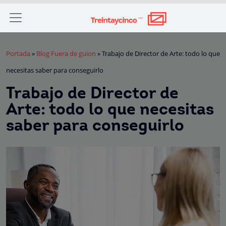
Portada
»
Blog Fuera de guion
»
Trabajo de Director de Arte: todo lo que
necesitas saber para conseguirlo
Trabajo de Director de
Arte: todo lo que necesitas
saber para conseguirlo