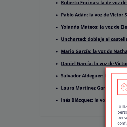
Roberto Encinas: la de voz d
Pablo Adán: la voz de Víctor 
Yolanda Mateos: la voz de El
Uncharted: doblaje al castell
Mario García: la voz de Nat
Daniel García: la voz de Victo
Salvador Aldeguer: la voz d
Laura Martínez García: la vo
Inés Blázquez: la voz de Jo 
Utili
pers
pers
confi