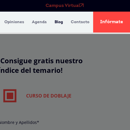
Campus Virtual
Infórmate
Opiniones
Agenda
Blog
Contacto
¡Consigue gratis nuestro
índice del temario!
CURSO DE DOBLAJE
Nombre y Apellidos*