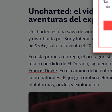
Tamb
más 
Uncharted: el videoju
aventuras del explor
Uncharted es una saga de videojuegos 
y distribuida por Sony Interactive Enter
de Drake
, salió a la venta el 20 de nov
En esta primera entrega, el protagonis
tesoro perdido de El Dorado, siguiendo
Francis Drake
. En el camino debe enfren
sobrenaturales. El juego combina eleme
plataformas, puzles y exploración.