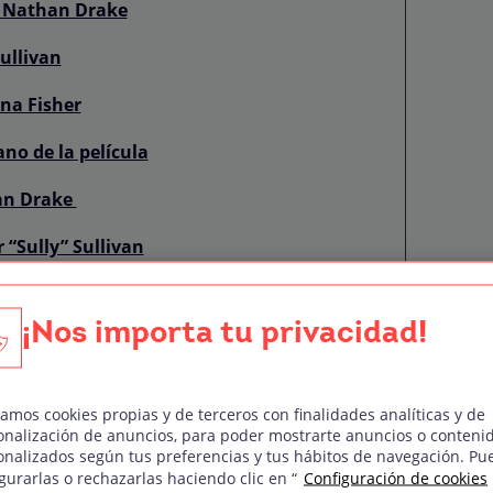
e Nathan Drake
Sullivan
ena Fisher
ano de la película
han Drake
r “Sully” Sullivan
e Santiago Moncada
¡Nos importa tu privacidad!
z de Chloe Frazer
Braddock
zamos cookies propias y de terceros con finalidades analíticas y de
onalización de anuncios, para poder mostrarte anuncios o conteni
onalizados según tus preferencias y tus hábitos de navegación. Pu
gurarlas o rechazarlas haciendo clic en “
Configuración de cookies