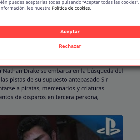
ién puedes aceptarlas todas pulsando “Aceptar todas las cookies”.
información, lee nuestra
Política de cookies
.
ego que sigue las
ador Nathan Drake
Aceptar
de acción y aventura creada por Naughty Dog
Rechazar
tainment. El primer juego,
Uncharted: El tesoro
iembre de 2007, en exclusiva para PlayStation 3.
ta Nathan Drake se embarca en la búsqueda del
 las pistas de su supuesto antepasado
Sir
tarse a piratas, mercenarios y criaturas
ntos de disparos en tercera persona,