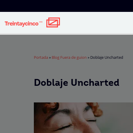
Portada
»
Blog Fuera de guion
»
Doblaje Uncharted
Doblaje Uncharted