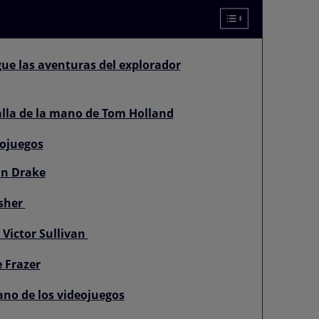
gue las aventuras del explorador
alla de la mano de Tom Holland
eojuegos
an Drake
isher
 Victor Sullivan
e Frazer
ano de los videojuegos