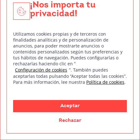
diseñados para enseñarte habilidades prácticas y
¡Nos importa tu
técnicas específicas, desde dirección de fotografía
privacidad!
hasta efectos visuales y guion cinematográfico.
¿Hay prácticas en empresas?
Utilizamos cookies propias y de terceros con
¡Sí! La mayoría de los cursos incluyen una bolsa
finalidades analíticas y de personalización de
de prácticas que te permitirá aplicar lo aprendido
anuncios, para poder mostrarte anuncios o
contenidos personalizados según tus preferencias y
en proyectos reales y construir tu red de
tus hábitos de navegación. Puedes configurarlas o
contactos.
rechazarlas haciendo clic en “
Configuración de cookies
”. También puedes
¿Cómo puedo matricularme?
aceptarlas todas pulsando “Aceptar todas las cookies”.
Solo tienes que visitar la página web de
Para más información, lee nuestra
Política de cookies
.
Treintaycinco mm, elegir el curso que más te
interese y completar el formulario de inscripción.
Aceptar
¡Es así de sencillo!
Conclusión: Tu futuro en el cine
Rechazar
comienza aquí