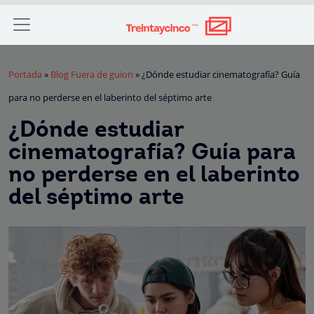
Portada
»
Blog Fuera de guion
»
¿Dónde estudiar cinematografía? Guía
para no perderse en el laberinto del séptimo arte
¿Dónde estudiar
cinematografía? Guía para
no perderse en el laberinto
del séptimo arte