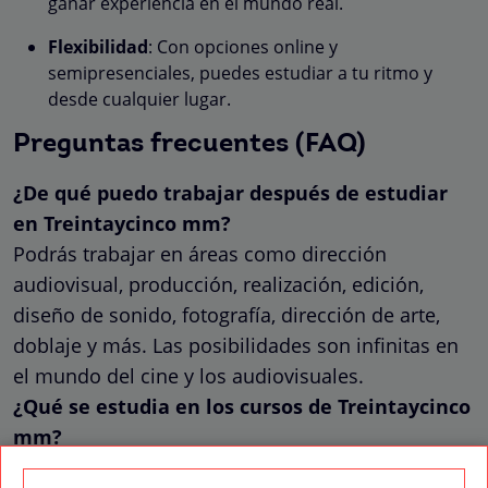
ganar experiencia en el mundo real.
Flexibilidad
: Con opciones online y
semipresenciales, puedes estudiar a tu ritmo y
desde cualquier lugar.
Preguntas frecuentes (FAQ)
¿De qué puedo trabajar después de estudiar
en Treintaycinco mm?
Podrás trabajar en áreas como dirección
audiovisual, producción, realización, edición,
diseño de sonido, fotografía, dirección de arte,
doblaje y más. Las posibilidades son infinitas en
el mundo del cine y los audiovisuales.
¿Qué se estudia en los cursos de Treintaycinco
mm?
Depende del curso que elijas, pero todos están