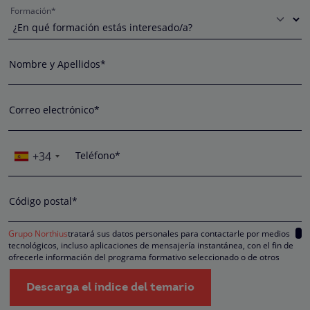
Formación*
Nombre y Apellidos*
Correo electrónico*
+34
Teléfono*
Código postal*
Grupo Northius
tratará sus datos personales para contactarle por medios
tecnológicos, incluso aplicaciones de mensajería instantánea, con el fin de
ofrecerle información del programa formativo seleccionado o de otros
directamente relacionados con el interés manifestado y, en su caso, para
tramitar la contratación correspondiente. Compartiremos su solicitud con las
Descarga el índice del temario
empresas que conforman el
Grupo Northius
, con el objeto de que estas pued
hacerle llegar la mejor oferta de productos y servicios de acuerdo a su petició