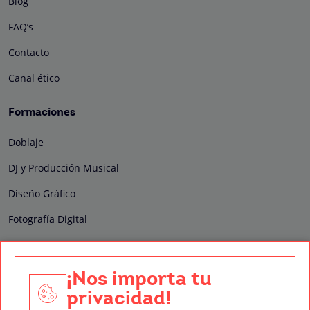
Blog
FAQ’s
Contacto
Canal ético
Formaciones
Doblaje
DJ y Producción Musical
Diseño Gráfico
Fotografía Digital
Técnico de Sonido
Edición y Postproducción de Vídeo
¡Nos importa tu
privacidad!