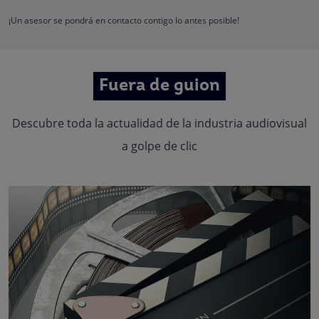
Quedan reconocidos los derechos de acceso, rectificación, supresión,
oposición, limitación, tal y como se explica en la
Política de Privacidad
.
¡Un asesor se pondrá en contacto contigo lo antes posible!
Fuera de guion
Descubre toda la actualidad de la industria audiovisual
a golpe de clic