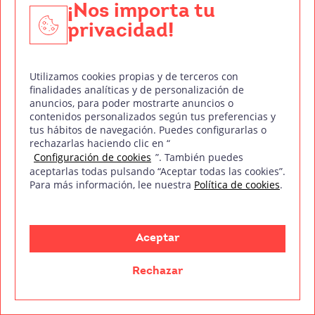
Las
herramientas digitales como Photoshop,
¡Nos importa tu
Illustrator, 3D Studio Max o SketchUp son
privacidad!
fundamentales
para elaborar bocetos visuales y
previsualizaciones. También es importante dominar
Utilizamos cookies propias y de terceros con
finalidades analíticas y de personalización de
software de composición e iluminación digital
.
anuncios, para poder mostrarte anuncios o
contenidos personalizados según tus preferencias y
tus hábitos de navegación. Puedes configurarlas o
Sobre el Curso de 35
rechazarlas haciendo clic en “
Configuración de cookies
”. También puedes
mm en Dirección de
aceptarlas todas pulsando “Aceptar todas las cookies”.
Para más información, lee nuestra
Política de cookies
.
Arte
Aceptar
¿Quieres convertir tu pasión por el cine y el diseño
en una carrera creativa real?
Forma parte del Curso
Rechazar
en Dirección de Arte de Treintaycinco mm y aprende a
construir el universo visual de una película desde cero.