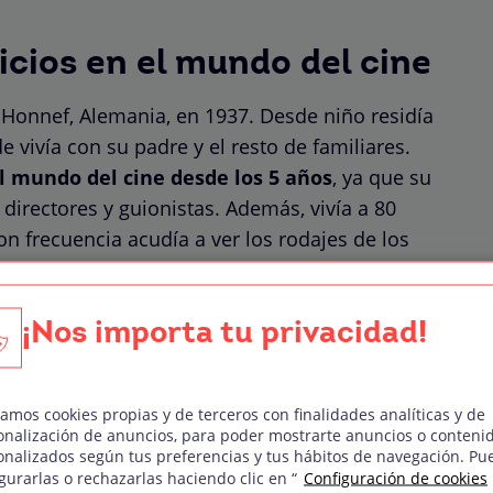
cios en el mundo del cine
Honnef, Alemania, en 1937. Desde niño residía
e vivía con su padre y el resto de familiares.
l mundo del cine desde los 5 años
, ya que su
 directores y guionistas. Además, vivía a 80
on frecuencia acudía a ver los rodajes de los
¡Nos importa tu privacidad!
 rodaje de su primera película
os, dónde estuvo 3 meses
zamos cookies propias y de terceros con finalidades analíticas y de
La Mancha.”
onalización de anuncios, para poder mostrarte anuncios o conteni
onalizados según tus preferencias y tus hábitos de navegación. Pu
gurarlas o rechazarlas haciendo clic en “
Configuración de cookies