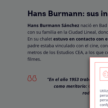
Hans Burmann: sus ini
Hans Burmann Sánchez
nació en Bad 
con su familia en la Ciudad Lineal, dond
En su chalet
estuvo en contacto con e
padre estaba vinculado con el cine, con
metros de los Estudios CEA, a los que c
filmes.
“En el año 1953 trabajó en el
como meritorio: Condenad
Utili
rodando en 
pers
pers
confi