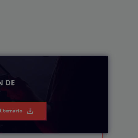
N DE
el temario