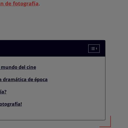
n de fotografía
.
l mundo del cine
la dramática de época
ía?
otografía!