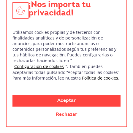
Por qué verla:
Porque, si entras en su propuesta,
¡Nos importa tu
es una peli muy exagerada que juega sin parar
privacidad!
con dioses, criaturas y paisajes inspirados en
Egipto.
Utilizamos cookies propias y de terceros con
finalidades analíticas y de personalización de
23.
La momia
(2017)
anuncios, para poder mostrarte anuncios o
contenidos personalizados según tus preferencias y
tus hábitos de navegación. Puedes configurarlas o
Argumento:
Una antigua
princesa
rechazarlas haciendo clic en “
egipcia
despierta en el mundo moderno y
Configuración de cookies
”. También puedes
arrastra con ella una amenaza sobrenatural que
aceptarlas todas pulsando “Aceptar todas las cookies”.
Para más información, lee nuestra
Política de cookies
.
mezcla aventura, terror y acción contemporánea.
La historia intenta actualizar el mito de la momia
para una audiencia nueva.
Aceptar
Curiosidades:
Fue el intento de Universal de
Rechazar
reiniciar su universo de
monstruos clásicos
.
Por qué verla:
Porque propone una versión más