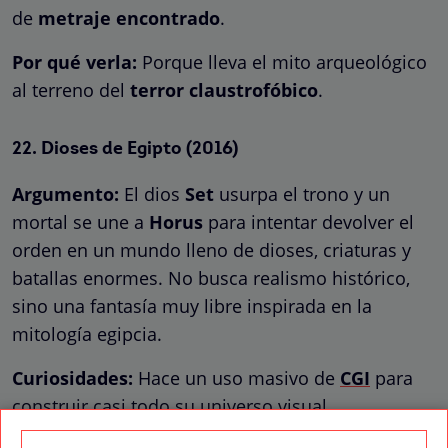
de
metraje encontrado
.
Por qué verla:
Porque lleva el mito arqueológico
al terreno del
terror claustrofóbico
.
22.
Dioses de Egipto
(2016)
Argumento:
El dios
Set
usurpa el trono y un
mortal se une a
Horus
para intentar devolver el
orden en un mundo lleno de dioses, criaturas y
batallas enormes. No busca realismo histórico,
sino una fantasía muy libre inspirada en la
mitología egipcia.
Curiosidades:
Hace un uso masivo de
CGI
para
construir casi todo su universo visual.