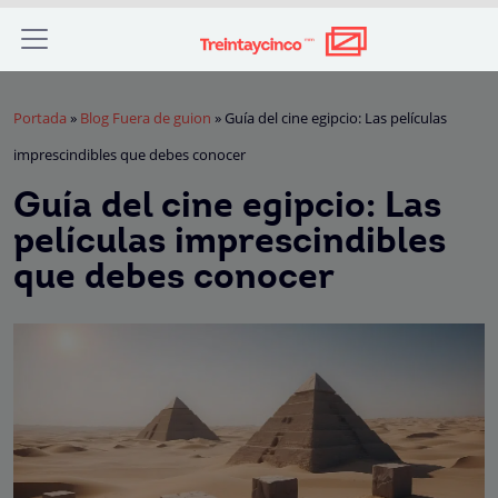
Portada
»
Blog Fuera de guion
»
Guía del cine egipcio: Las películas
imprescindibles que debes conocer
Guía del cine egipcio: Las
películas imprescindibles
que debes conocer