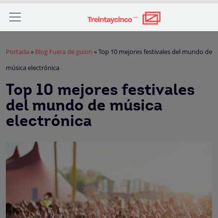
Portada
»
Blog Fuera de guion
»
Top 10 mejores festivales del mundo de
música electrónica
Top 10 mejores festivales
del mundo de música
electrónica