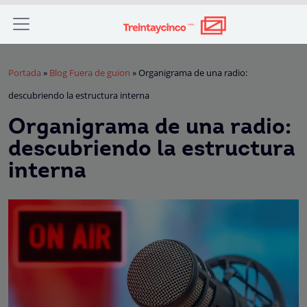
Portada
»
Blog Fuera de guion
»
Organigrama de una radio:
descubriendo la estructura interna
Organigrama de una radio:
descubriendo la estructura
interna