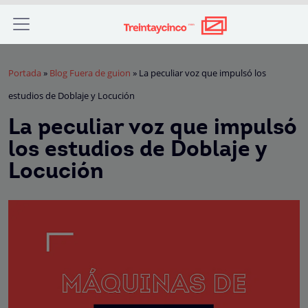
Portada
»
Blog Fuera de guion
»
La peculiar voz que impulsó los
estudios de Doblaje y Locución
La peculiar voz que impulsó
los estudios de Doblaje y
Locución