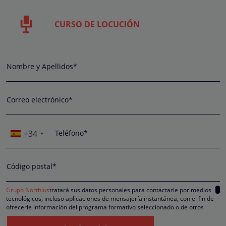
CURSO DE LOCUCIÓN
Nombre y Apellidos*
Correo electrónico*
+34
Teléfono*
Código postal*
Grupo Northius
tratará sus datos personales para contactarle por medios
tecnológicos, incluso aplicaciones de mensajería instantánea, con el fin de
ofrecerle información del programa formativo seleccionado o de otros
directamente relacionados con el interés manifestado y, en su caso, para
tramitar la contratación correspondiente. Compartiremos su solicitud con las