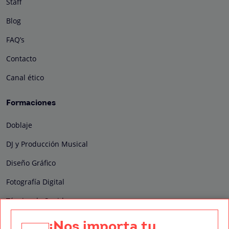
Staff
Blog
FAQ’s
Contacto
Canal ético
Formaciones
Doblaje
DJ y Producción Musical
Diseño Gráfico
Fotografía Digital
Técnico de Sonido
Edición y Postproducción de Vídeo
¡Nos importa tu