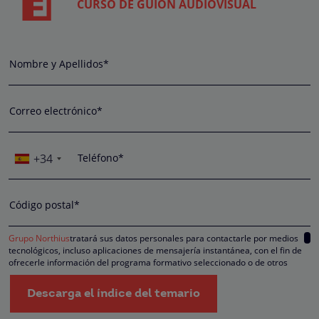
CURSO DE GUION AUDIOVISUAL
Nombre y Apellidos*
Correo electrónico*
+34
Teléfono*
Código postal*
Grupo Northius
tratará sus datos personales para contactarle por medios
tecnológicos, incluso aplicaciones de mensajería instantánea, con el fin de
ofrecerle información del programa formativo seleccionado o de otros
directamente relacionados con el interés manifestado y, en su caso, para
tramitar la contratación correspondiente. Compartiremos su solicitud con las
Descarga el índice del temario
empresas que conforman el
Grupo Northius
, con el objeto de que estas pued
hacerle llegar la mejor oferta de productos y servicios de acuerdo a su petició