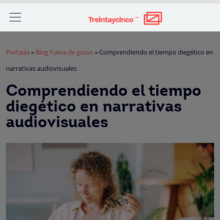
Portada
»
Blog Fuera de guion
»
Comprendiendo el tiempo diegético en
narrativas audiovisuales
Comprendiendo el tiempo
diegético en narrativas
audiovisuales