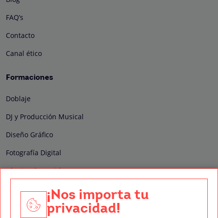
FAQ’s
Contacto
Canal ético
Formaciones
Doblaje
DJ y Producción Musical
Diseño Gráfico
Fotografía Digital
Técnico de Sonido
Edición y Postproducción de Vídeo
¡Nos importa tu
privacidad!
Nuestros sellos de calidad