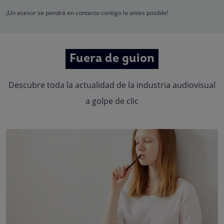
Quedan reconocidos los derechos de acceso, rectificación, supresión,
oposición, limitación, tal y como se explica en la
Política de Privacidad
.
¡Un asesor se pondrá en contacto contigo lo antes posible!
Fuera de guion
Descubre toda la actualidad de la industria audiovisual
a golpe de clic