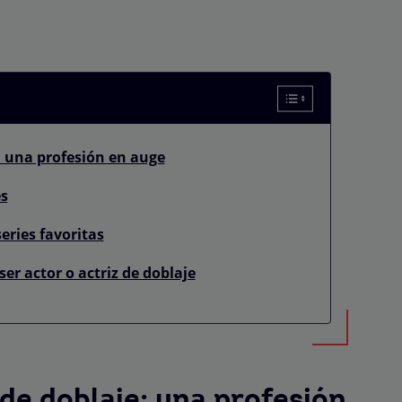
: una profesión en auge
es
eries favoritas
er actor o actriz de doblaje
 de doblaje: una profesión