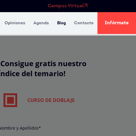
Campus Virtual
Infórmate
Opiniones
Agenda
Blog
Contacto
¡Consigue gratis nuestro
índice del temario!
CURSO DE DOBLAJE
Nombre y Apellidos*