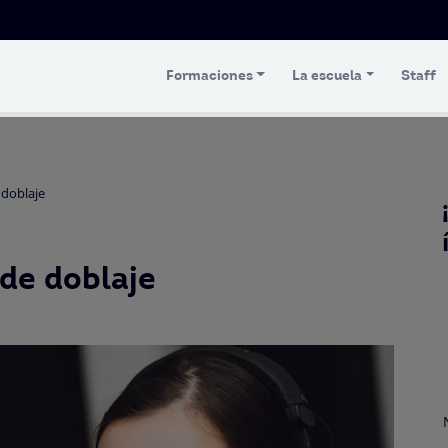
Formaciones
La escuela
Staff
 doblaje
 de doblaje