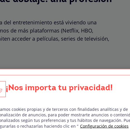
 del entretenimiento está viviendo una
mos de más plataformas (Netflix, HBO,
en acceder a películas, series de televisión,
sfrutar de una inmensidad de
omento y lugar ya que solo
 electrónico con conexión a
¡Nos importa tu privacidad!
rnet.
zamos cookies propias y de terceros con finalidades analíticas y de
onalización de anuncios, para poder mostrarte anuncios o conteni
timos años de una familia sentada en el sofá
onalizados según tus preferencias y tus hábitos de navegación. Pu
gurarlas o rechazarlas haciendo clic en “
Configuración de cookies
ograma o película ya no es la realidad actual,