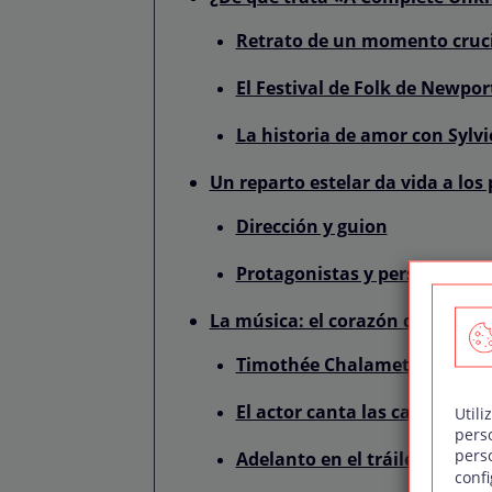
Retrato de un momento crucia
El Festival de Folk de Newport
La historia de amor con Sylv
Un reparto estelar da vida a los
Dirección y guion
Protagonistas y personajes 
La música: el corazón de la pelí
Timothée Chalamet pone voz
El actor canta las canciones 
Utili
pers
pers
Adelanto en el tráiler: «A Ha
confi