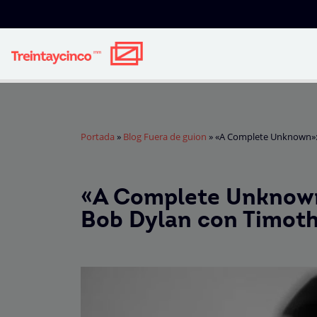
Portada
»
Blog Fuera de guion
»
«A Complete Unknown»: 
«A Complete Unknown»
Bob Dylan con Timot