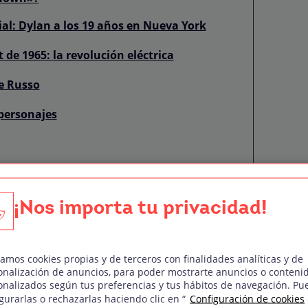
l: Dylan a los 19 años en Nueva York
 de 1965: la revolución eléctrica
ie Russo
 personajes
secundarios
cula
¡Nos importa tu privacidad!
 a Dylan
originales
zamos cookies propias y de terceros con finalidades analíticas y de
onalización de anuncios, para poder mostrarte anuncios o conteni
onalizados según tus preferencias y tus hábitos de navegación. Pu
rd Rain’s Gonna Fall»
gurarlas o rechazarlas haciendo clic en “
Configuración de cookies