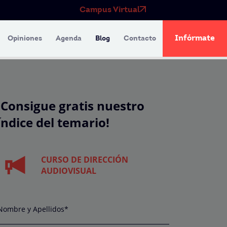
Campus Virtual
Infórmate
Opiniones
Agenda
Blog
Contacto
¡Consigue gratis nuestro
índice del temario!
CURSO DE DIRECCIÓN
AUDIOVISUAL
Nombre y Apellidos*