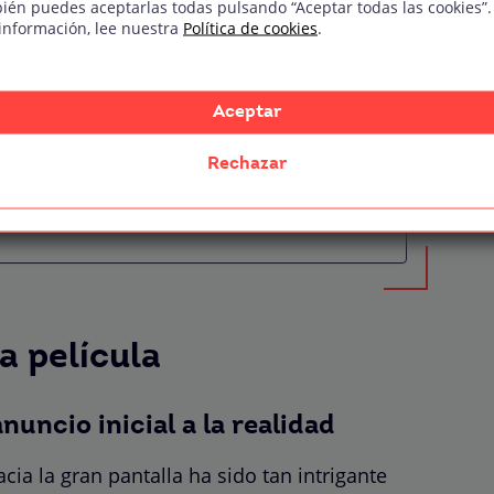
ién puedes aceptarlas todas pulsando “Aceptar todas las cookies”.
 estreno
información, lee nuestra
Política de cookies
.
os años 60
ersey
Aceptar
omplete Unknown»?
Rechazar
taycinco mm
la película
nuncio inicial a la realidad
a la gran pantalla ha sido tan intrigante