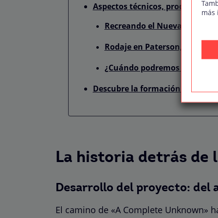
Tamb
Aspectos técnicos, producción y
más 
Recreando el Nueva York de l
Rodaje en Paterson, Nueva J
¿Cuándo podremos ver «A C
Descubre la formación de Trein
La historia detrás de 
Desarrollo del proyecto: del a
El camino de «A Complete Unknown» haci