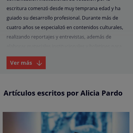
escritura comenzó desde muy temprana edad y ha
guiado su desarrollo profesional. Durante más de
cuatro años se especializó en contenidos culturales,
realizando reportajes y entrevistas, además de
elaborar materiales institucionales y boletines para
distintos ayuntamientos. Ha trabajado en medios de
Ver más
referencia como La Voz de Galicia y La Opinión de A
Coruña, así como en la agencia Ártabra
Comunicación. Colabora con el blog de 35mm.es
Artículos escritos por Alicia Pardo
desde julio de 2021, donde comparte contenidos de
calidad sobre cultura, comunicación y el sector
audiovisual.
INQUIETUDES