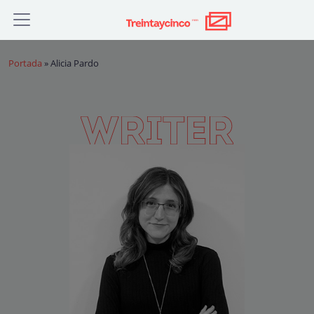
Portada
»
Alicia Pardo