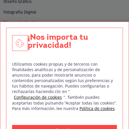
Diseño Gráfico
Fotografía Digital
Técnico de Sonido
Edición y Postproducción de Vídeo
¡Nos importa tu
privacidad!
Nuestros sellos de calidad
Utilizamos cookies propias y de terceros con
finalidades analíticas y de personalización de
anuncios, para poder mostrarte anuncios o
contenidos personalizados según tus preferencias y
Síguenos en Redes Sociales
tus hábitos de navegación. Puedes configurarlas o
rechazarlas haciendo clic en “
Configuración de cookies
”. También puedes
aceptarlas todas pulsando “Aceptar todas las cookies”.
Para más información, lee nuestra
Política de cookies
.
Política de privacidad
Política de cookies
Aviso legal
Mapa del sitio
Treintaycinco PT
mm
Copyright © Treintaycinco
2026