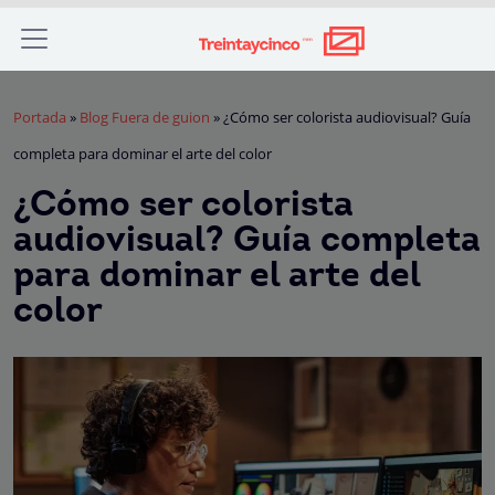
Portada
»
Blog Fuera de guion
»
¿Cómo ser colorista audiovisual? Guía
completa para dominar el arte del color
¿Cómo ser colorista
audiovisual? Guía completa
para dominar el arte del
color