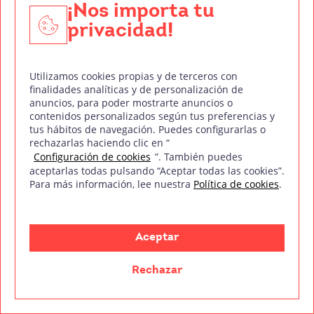
¡Nos importa tu
privacidad!
Utilizamos cookies propias y de terceros con
Entidad colaboradora con:
finalidades analíticas y de personalización de
anuncios, para poder mostrarte anuncios o
contenidos personalizados según tus preferencias y
tus hábitos de navegación. Puedes configurarlas o
rechazarlas haciendo clic en “
Configuración de cookies
”. También puedes
mm
aceptarlas todas pulsando “Aceptar todas las cookies”.
Treintaycinco
Para más información, lee nuestra
Política de cookies
.
Sobre nosotr@s
Empresas colaboradoras
Aceptar
Staff
Rechazar
Blog
FAQ’s