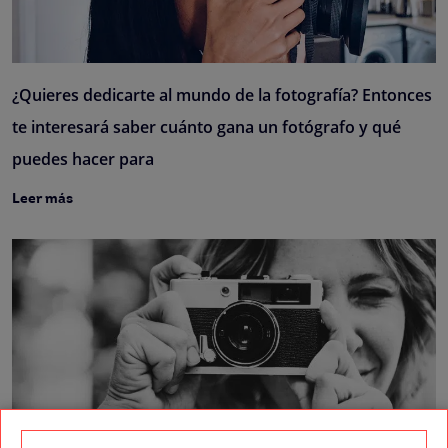
¿Quieres dedicarte al mundo de la fotografía? Entonces
te interesará saber cuánto gana un fotógrafo y qué
puedes hacer para
Leer más