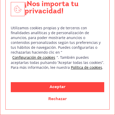
¡Nos importa tu
privacidad!
En 2026, la oferta de cursos de fotografía online en
España ha crecido de forma sorprendente. Para todos
Utilizamos cookies propias y de terceros con
los perfiles,
finalidades analíticas y de personalización de
anuncios, para poder mostrarte anuncios o
contenidos personalizados según tus preferencias y
Leer más
tus hábitos de navegación. Puedes configurarlas o
rechazarlas haciendo clic en “
Configuración de cookies
”. También puedes
aceptarlas todas pulsando “Aceptar todas las cookies”.
Para más información, lee nuestra
Política de cookies
.
Aceptar
Tu pasión es contar historias. La nuestra, ayudarte a
crearlas.
Rechazar