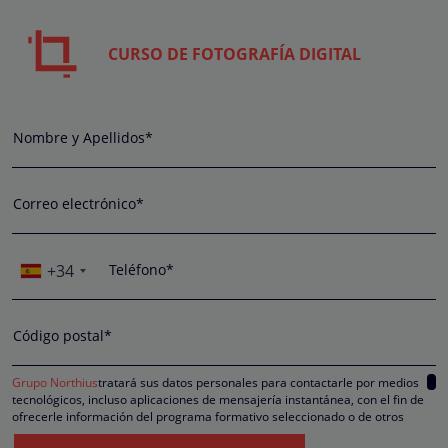
CURSO DE FOTOGRAFÍA DIGITAL
Nombre y Apellidos*
Correo electrónico*
+34
Teléfono*
Código postal*
Grupo Northius
tratará sus datos personales para contactarle por medios
tecnológicos, incluso aplicaciones de mensajería instantánea, con el fin de
ofrecerle información del programa formativo seleccionado o de otros
directamente relacionados con el interés manifestado y, en su caso, para