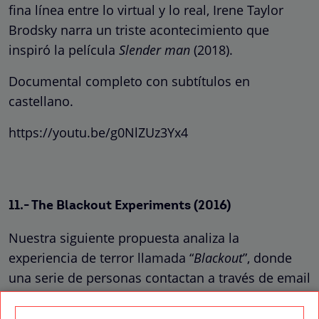
fina línea entre lo virtual y lo real, Irene Taylor
Brodsky narra un triste acontecimiento que
inspiró la película
Slender man
(2018).
Documental completo con subtítulos en
castellano.
https://youtu.be/g0NlZUz3Yx4
11.- The Blackout Experiments (2016)
Nuestra siguiente propuesta analiza la
experiencia de terror llamada “
Blackout
”, donde
una serie de personas contactan a través de email
con una empresa para vivir una experiencia
aterradora por propia voluntad. Algo así como