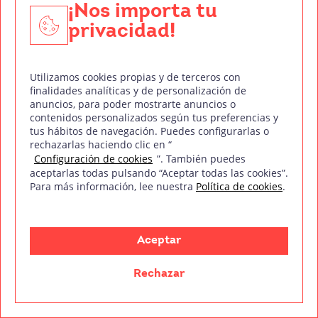
¡Nos importa tu
visitar la casa del terror en un parque de
privacidad!
atracciones, pero mucho más gore.
The Blackout Experiments
nos muestra este
Utilizamos cookies propias y de terceros con
peculiar y aterrador entretenimiento a través de
finalidades analíticas y de personalización de
anuncios, para poder mostrarte anuncios o
una serie de personas que desarrollan tal
contenidos personalizados según tus preferencias y
obsesión por
Blackout
, que terminan
tus hábitos de navegación. Puedes configurarlas o
rechazarlas haciendo clic en “
confundiendo realidad y fantasía.
Configuración de cookies
”. También puedes
aceptarlas todas pulsando “Aceptar todas las cookies”.
Para más información, lee nuestra
Política de cookies
.
Aceptar
Rechazar