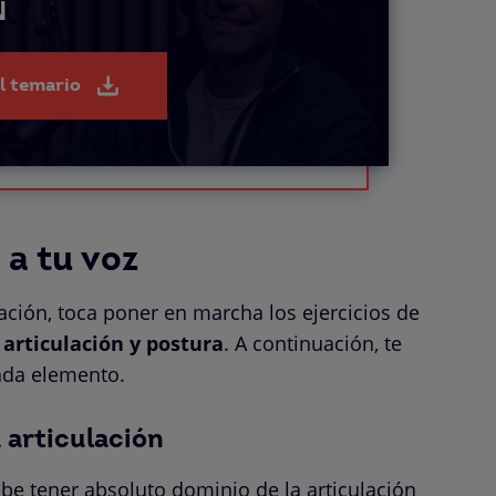
N
el temario
 a tu voz
ación, toca poner en marcha los ejercicios de
:
articulación y postura
. A continuación, te
cada elemento.
a articulación
ebe tener absoluto dominio de la articulación