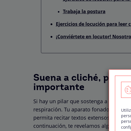
Trabaja la postura
Ejercicios de locución para leer
¡Conviértete en locutor! Nosotr
Suena a cliché, pero l
importante
Si hay un pilar que sostenga a todos los 
respiración. Tu aparato fonador debe 
Utili
pers
permita recitar textos extensos, relajar
pers
continuación, te revelamos algunos ej
confi