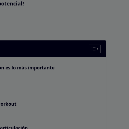
otencial!
ión es lo más importante
workout
 articulación