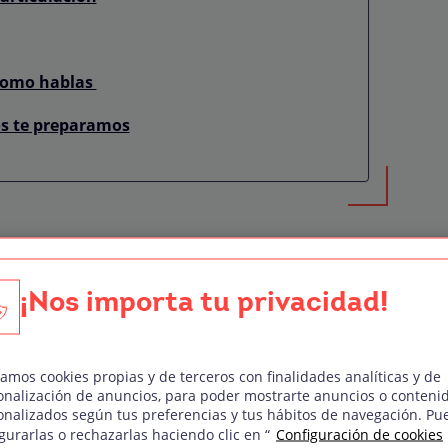
 como hablas
os te preparamos
a respiración es lo más
¡Nos importa tu privacidad!
ejercicios de locución, ese pilar es la
apoyarse en
una respiración entrenada
que te
zamos cookies propias y de terceros con finalidades analíticas y de
onalización de anuncios, para poder mostrarte anuncios o conteni
 la garganta y sonar con contundencia. A
onalizados según tus preferencias y tus hábitos de navegación. Pu
ercicios que puedes empezar ya mismo.
gurarlas o rechazarlas haciendo clic en “
Configuración de cookies