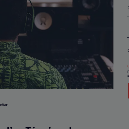
p
i
p
r
t
s
c
diar
d
r
o
P