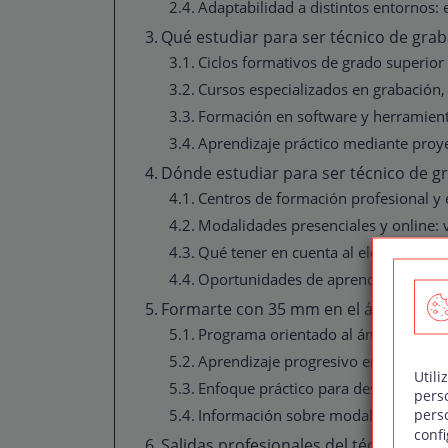
Adaptabilidad a distintos entornos: e
Qué estudiar para ser técnico de gra
Ciclos formativos de grado superior
Cursos especializados en grabación
Formación en software y herramient
Aprendizaje práctico mediante proye
Dónde estudiar para ser técnico de g
Centros de formación profesional y 
Modalidades presenciales y online: 
Qué tener en cuenta al elegir una es
Oportunidades de aprendizaje en el
Formarte con 35 mm en el área de so
Programa orientado al ámbito profes
Aprendizaje progresivo en edición,
Utili
Enfoque práctico para desarrollar ha
pers
pers
Información sobre modalidades, fech
confi
Salidas profesionales del técnico de 