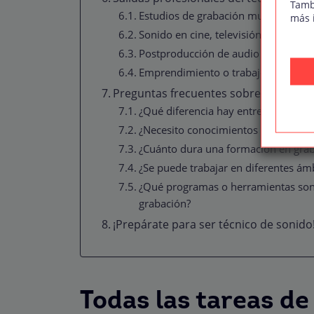
Tamb
Estudios de grabación musical y pro
más 
Sonido en cine, televisión y eventos
Postproducción de audio y mezcla fi
Emprendimiento o trabajo freelance
Preguntas frecuentes sobre la profesi
¿Qué diferencia hay entre técnico de
¿Necesito conocimientos musicales p
¿Cuánto dura una formación en grab
¿Se puede trabajar en diferentes ámb
¿Qué programas o herramientas son 
grabación?
¡Prepárate para ser técnico de sonido
Todas las tareas de