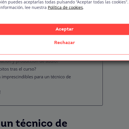
ién puedes aceptarlas todas pulsando “Aceptar todas las cookies”.
ductoras audiovisuales
información, lee nuestra
Política de cookies
.
 en directo
nal
 como técnico de sonido
Aceptar
ón y los estudios
Rechazar
 grabación y técnico de sonido?
revios para estudiar sonido?
ación y producción de audio?
itos tras el curso?
imprescindibles para un técnico de
!
 un técnico de