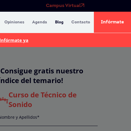
Campus Virtual
Infórmate
Opiniones
Agenda
Blog
Contacto
Infórmate ya
¡Consigue gratis nuestro
índice del temario!
Curso de Técnico de
Sonido
Nombre y Apellidos*