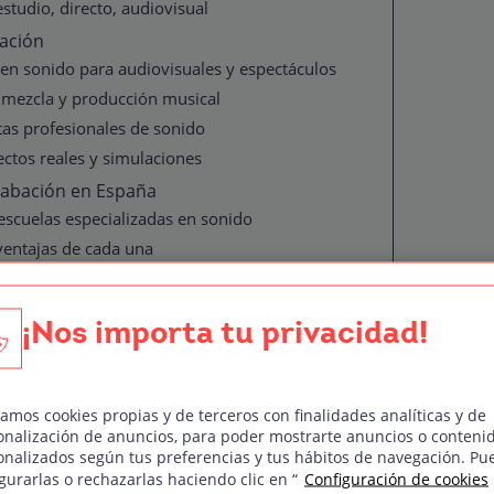
studio, directo, audiovisual
bación
 en sonido para audiovisuales y espectáculos
, mezcla y producción musical
as profesionales de sonido
ctos reales y simulaciones
rabación en España
escuelas especializadas en sonido
ventajas de cada una
cuela o curso
 ámbito privado y en centros concertados
¡Nos importa tu privacidad!
nido
ional del sonido y la grabación
 mezcla y postproducción
zamos cookies propias y de terceros con finalidades analíticas y de
bilidades reales de estudio
onalización de anuncios, para poder mostrarte anuncios o conteni
onalizados según tus preferencias y tus hábitos de navegación. Pu
as y cómo solicitar plaza
gurarlas o rechazarlas haciendo clic en “
Configuración de cookies
grabación