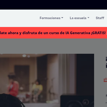
Formaciones
La escuela
Staff
late ahora y disfruta de un curso de IA Generativa ¡GRATIS!