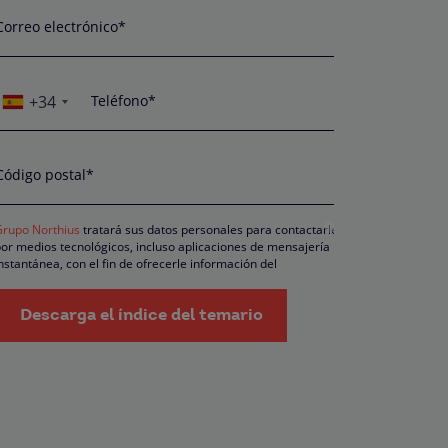
Correo electrónico*
+34
Teléfono*
Código postal*
Grupo Northius
tratará sus datos personales para contactarle
or medios tecnológicos, incluso aplicaciones de mensajería
nstantánea, con el fin de ofrecerle información del
rograma formativo seleccionado o de otros directamente
elacionados con el interés manifestado y, en su caso, para
ramitar la contratación correspondiente. Compartiremos su
Descarga el índice del temario
olicitud con las empresas que conforman el
Grupo Northius
, ,
on el objeto de que estas puedan hacerle llegar la mejor oferta
e productos y servicios de acuerdo a su petición. Quedan
econocidos los derechos de acceso, rectificación, supresión,
posición, limitación, tal y como se explica en la
Política de
rivacidad
.