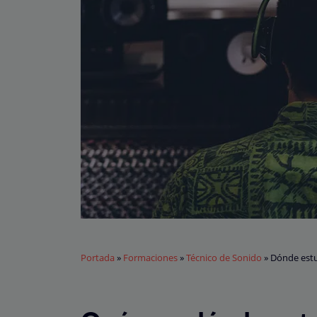
Portada
»
Formaciones
»
Técnico de Sonido
»
Dónde estu