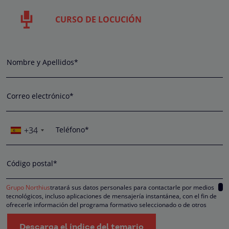
CURSO DE LOCUCIÓN
Nombre y Apellidos*
Correo electrónico*
+34
Teléfono*
Código postal*
Grupo Northius
tratará sus datos personales para contactarle por medios
tecnológicos, incluso aplicaciones de mensajería instantánea, con el fin de
ofrecerle información del programa formativo seleccionado o de otros
directamente relacionados con el interés manifestado y, en su caso, para
tramitar la contratación correspondiente. Compartiremos su solicitud con las
Descarga el índice del temario