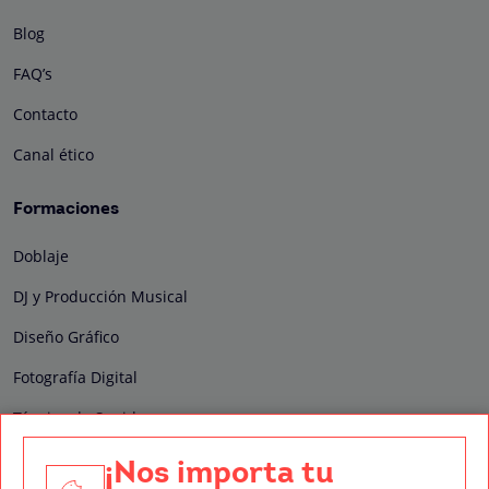
Blog
FAQ’s
Contacto
Canal ético
Formaciones
Doblaje
DJ y Producción Musical
Diseño Gráfico
Fotografía Digital
Técnico de Sonido
Edición y Postproducción de Vídeo
¡Nos importa tu