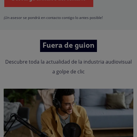
empresas que conforman el
Grupo Northius
, con el objeto de que estas pued
hacerle llegar la mejor oferta de productos y servicios de acuerdo a su petició
Quedan reconocidos los derechos de acceso, rectificación, supresión,
oposición, limitación, tal y como se explica en la
Política de Privacidad
.
¡Un asesor se pondrá en contacto contigo lo antes posible!
Fuera de guion
Descubre toda la actualidad de la industria audiovisual
a golpe de clic