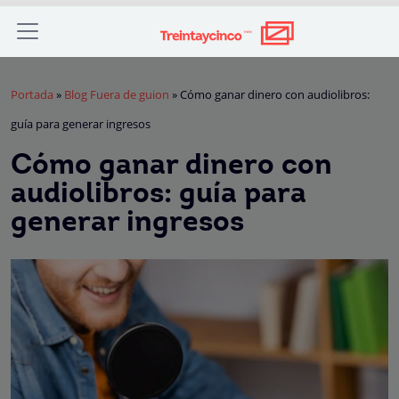
Portada
»
Blog Fuera de guion
»
Cómo ganar dinero con audiolibros:
guía para generar ingresos
Cómo ganar dinero con
audiolibros: guía para
generar ingresos