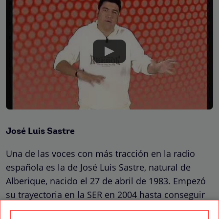
José Luis Sastre
Una de las voces con más tracción en la radio
española es la de José Luis Sastre, natural de
Alberique, nacido el 27 de abril de 1983. Empezó
su trayectoria en la SER en 2004 hasta conseguir
integrarse en el programa
Hora 25
, más adelante