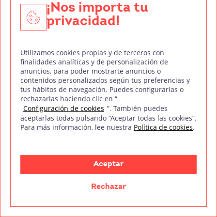
Angels Barceló lo ficha en
Hoy por Hoy
y llega a
¡Nos importa tu
dirigir el espacio. En estos momentos es
privacidad!
subdirector.
Su principal foco de trabajo es la radio, pero
Utilizamos cookies propias y de terceros con
finalidades analíticas y de personalización de
también es escritor y tiene una columna de
anuncios, para poder mostrarte anuncios o
opinión en El País. Además, también tiene un
contenidos personalizados según tus preferencias y
tus hábitos de navegación. Puedes configurarlas o
proyecto en clave de comedia, como
rechazarlas haciendo clic en “
copresentador de
Sastre y Maldonado
,
un
Configuración de cookies
”. También puedes
aceptarlas todas pulsando “Aceptar todas las cookies”.
pódcast que comparte con Miguel Maldonado.
Para más información, lee nuestra
Política de cookies
.
Aceptar
Rechazar