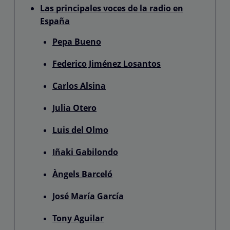
Las principales voces de la radio en
España
Pepa Bueno
Federico Jiménez Losantos
Carlos Alsina
Julia Otero
Luis del Olmo
Iñaki Gabilondo
Àngels Barceló
José María García
Tony Aguilar