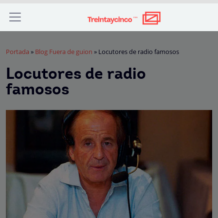
Portada
»
Blog Fuera de guion
»
Locutores de radio famosos
Locutores de radio
famosos