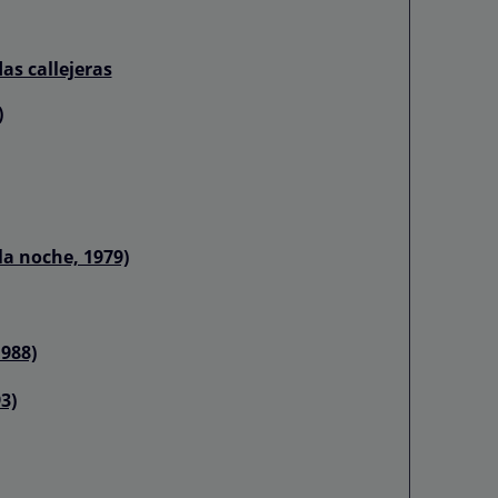
as callejeras
)
la noche, 1979)
1988)
3)