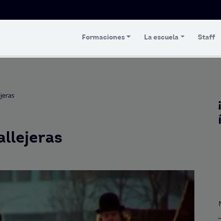
Formaciones
La escuela
Staff
ejeras
allejeras