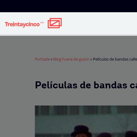
Portada
»
Blog Fuera de guion
»
Películas de bandas call
Películas de bandas c