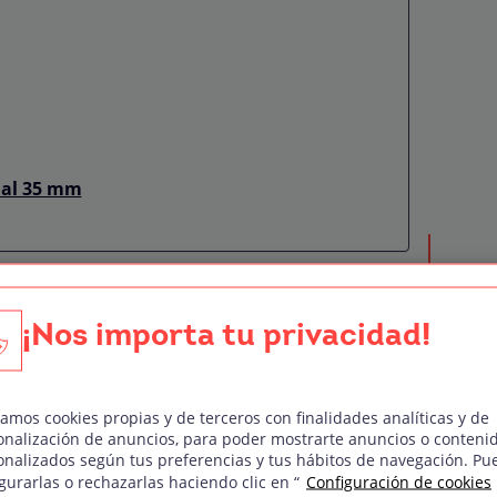
ual 35 mm
¡Nos importa tu privacidad!
cine
 primeras tribus que pronto se expandieron por
zamos cookies propias y de terceros con finalidades analíticas y de
do. Pandillas callejeras, cada una con su
onalización de anuncios, para poder mostrarte anuncios o conteni
da y música, vagaban por las grandes ciudades
onalizados según tus preferencias y tus hábitos de navegación. Pu
gurarlas o rechazarlas haciendo clic en “
Configuración de cookies
 o menos legales, pero casi siempre con un