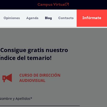
Campus Virtual
Infórmate
Opiniones
Agenda
Blog
Contacto
¡Consigue gratis nuestro
índice del temario!
CURSO DE DIRECCIÓN
AUDIOVISUAL
Nombre y Apellidos*