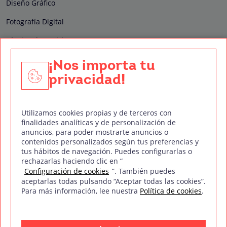
Diseño Gráfico
Fotografía Digital
Técnico de Sonido
Edición y Postproducción de Vídeo
¡Nos importa tu
privacidad!
Nuestros sellos de calidad
Utilizamos cookies propias y de terceros con
finalidades analíticas y de personalización de
anuncios, para poder mostrarte anuncios o
contenidos personalizados según tus preferencias y
Síguenos en Redes Sociales
tus hábitos de navegación. Puedes configurarlas o
rechazarlas haciendo clic en “
Configuración de cookies
”. También puedes
aceptarlas todas pulsando “Aceptar todas las cookies”.
Para más información, lee nuestra
Política de cookies
.
Política de privacidad
Política de cookies
Aviso legal
Mapa del sitio
Treintaycinco PT
mm
Copyright © Treintaycinco
2026