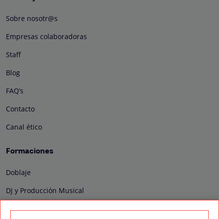
Sobre nosotr@s
Empresas colaboradoras
Staff
Blog
FAQ’s
Contacto
Canal ético
Formaciones
Doblaje
DJ y Producción Musical
Diseño Gráfico