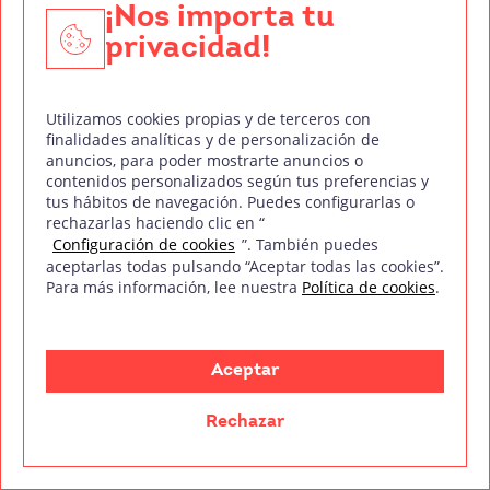
¡Nos importa tu
Fotografía Digital
privacidad!
Técnico de Sonido
Edición y Postproducción de Vídeo
Utilizamos cookies propias y de terceros con
finalidades analíticas y de personalización de
anuncios, para poder mostrarte anuncios o
Nuestros sellos de calidad
contenidos personalizados según tus preferencias y
tus hábitos de navegación. Puedes configurarlas o
rechazarlas haciendo clic en “
Configuración de cookies
”. También puedes
aceptarlas todas pulsando “Aceptar todas las cookies”.
Para más información, lee nuestra
Política de cookies
.
Síguenos en Redes Sociales
Aceptar
Política de privacidad
Política de cookies
Aviso legal
Mapa del sitio
Treintaycinco PT
Rechazar
mm
Copyright © Treintaycinco
2026