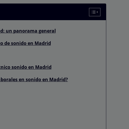
rid: un panorama general
co de sonido en Madrid
écnico sonido en Madrid
borales en sonido en Madrid?