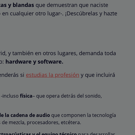
cas y blandas
que demuestran que naciste
o en cualquier otro lugar-. ¡Descúbrelas y hazte
rid, y también en otros lugares, demanda toda
o:
hardware y software.
enderás si
estudias la profesión
y que incluirá
a -incluso
física
– que opera detrás del sonido,
e la cadena de audio
que componen la tecnología
 de mezcla, procesadores, etcétera.
ctroacústicas y el equipo técnico
para desarrollar