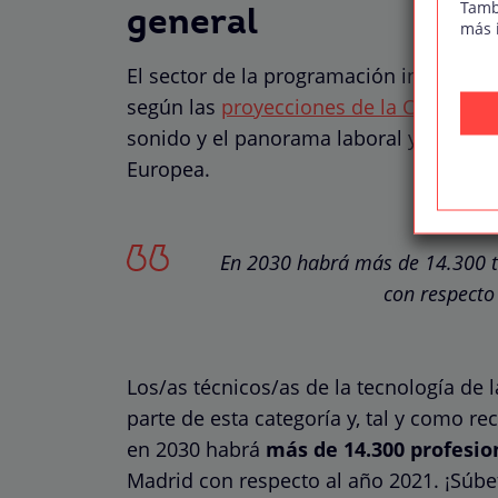
Tamb
general
más 
El sector de la programación informáti
según las
proyecciones de la CEDEFOP
sonido y el panorama laboral y en las 
Europea.
En 2030 habrá más de 14.300 t
con respecto
Los/as técnicos/as de la tecnología de
parte de esta categoría y, tal y como r
en 2030 habrá
más de 14.300 profesio
Madrid con respecto al año 2021. ¡Súbet