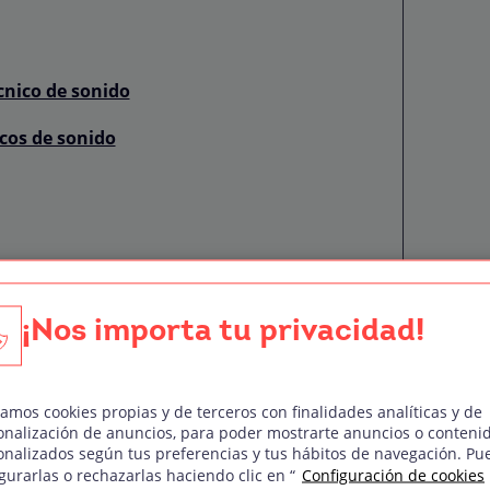
cnico de sonido
cos de sonido
de sonido en Madrid!
¡Nos importa tu privacidad!
zamos cookies propias y de terceros con finalidades analíticas y de
onalización de anuncios, para poder mostrarte anuncios o conteni
onalizados según tus preferencias y tus hábitos de navegación. Pu
do en Madrid: un panorama
gurarlas o rechazarlas haciendo clic en “
Configuración de cookies