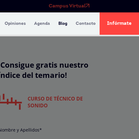
Campus Virtual
Infórmate
Opiniones
Agenda
Blog
Contacto
¡Consigue gratis nuestro
índice del temario!
CURSO DE TÉCNICO DE
SONIDO
Nombre y Apellidos*