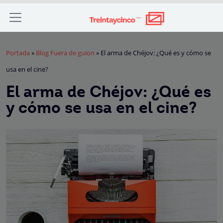
Portada
»
Blog Fuera de guion
»
El arma de Chéjov: ¿Qué es y cómo se
usa en el cine?
El arma de Chéjov: ¿Qué es
y cómo se usa en el cine?