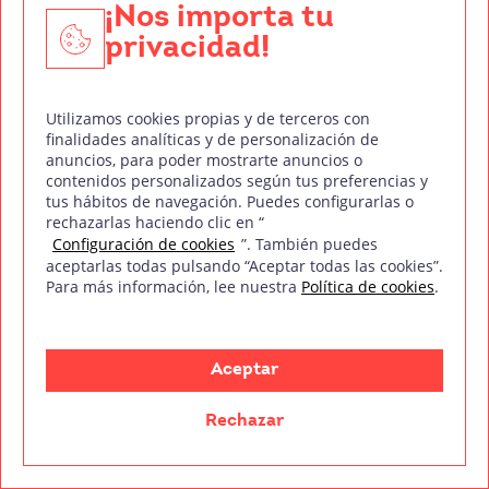
¡Nos importa tu
privacidad!
Conclusión: Domina el arte del
Utilizamos cookies propias y de terceros con
suspense con el arma de Chéjov
finalidades analíticas y de personalización de
anuncios, para poder mostrarte anuncios o
contenidos personalizados según tus preferencias y
En este artículo has descubierto una de las
tus hábitos de navegación. Puedes configurarlas o
herramientas más poderosas en el arsenal de un
rechazarlas haciendo clic en “
Configuración de cookies
”. También puedes
guionista: el arma de Chéjov. Esta técnica, cuando
aceptarlas todas pulsando “Aceptar todas las cookies”.
la domines, puede transformar tus historias y
Para más información, lee nuestra
Política de cookies
.
sorprender a tu audiencia de maneras que ni
siquiera imaginas.
Aceptar
Resumen de los puntos clave:
Rechazar
El origen de este concepto se remonta al gran
Antón Chéjov.