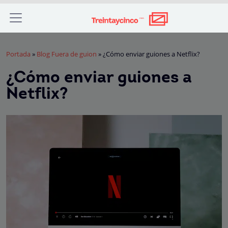
Portada
»
Blog Fuera de guion
»
¿Cómo enviar guiones a Netflix?
¿Cómo enviar guiones a
Netflix?