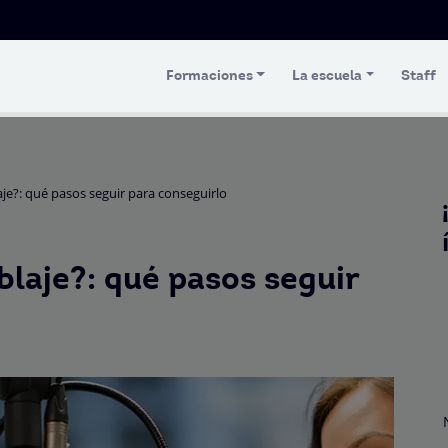
Formaciones
La escuela
Staff
je?: qué pasos seguir para conseguirlo
laje?: qué pasos seguir