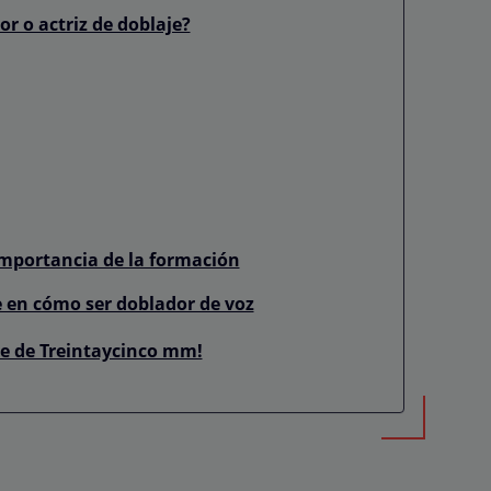
or o actriz de doblaje?
importancia de la formación
e en cómo ser doblador de voz
je de Treintaycinco mm!