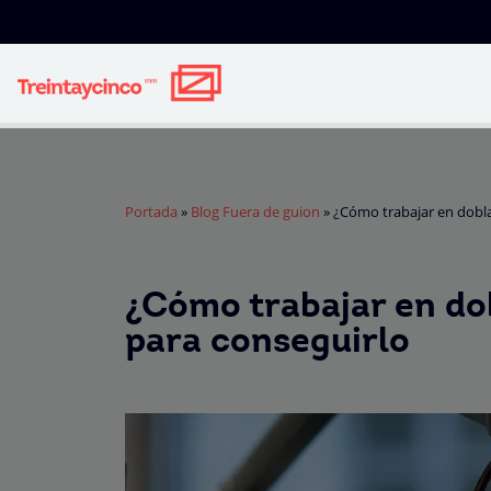
Portada
»
Blog Fuera de guion
»
¿Cómo trabajar en dobla
¿Cómo trabajar en dob
para conseguirlo