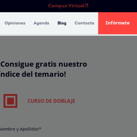
Campus Virtual
Infórmate
Opiniones
Agenda
Blog
Contacto
¡Consigue gratis nuestro
índice del temario!
CURSO DE DOBLAJE
Nombre y Apellidos*