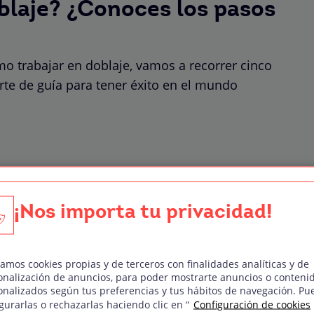
blaje? ¿Conoces los pasos
mo trabajar en doblaje, vamos a recorrer cinco
te de guía para tener éxito en el mundo
¡Nos importa tu privacidad!
zamos cookies propias y de terceros con finalidades analíticas y de
onalización de anuncios, para poder mostrarte anuncios o conteni
onalizados según tus preferencias y tus hábitos de navegación. Pu
res ser actor o actriz de
gurarlas o rechazarlas haciendo clic en “
Configuración de cookies