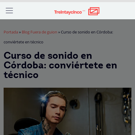
Portada
»
Blog Fuera de guion
»
Curso de sonido en Córdoba:
conviértete en técnico
Curso de sonido en
Córdoba: conviértete en
técnico